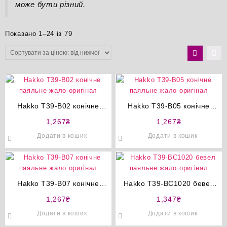
може бути різний.
Сортування
Показано 1–24 із 79
за
ціною:
від
найнижчої
до
найвищої
Hakko T39-B02 конічне
Hakko T39-B05 конічне
паяльне жало оригінал
паяльне жало оригінал
1,267
₴
1,267
₴
Додати в кошик
Додати в кошик
Hakko T39-B07 конічне
Hakko T39-BC1020 бевел
паяльне жало оригінал
паяльне жало оригінал
1,267
₴
1,347
₴
Додати в кошик
Додати в кошик