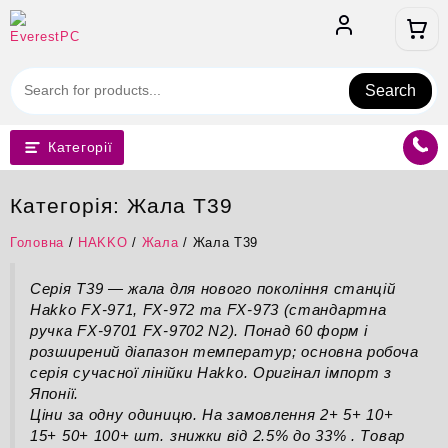
Перейти
до
вмісту
Search
Категорії
Категорія:
Жала T39
Головна
/
HAKKO
/
Жала
/ Жала T39
Серія T39 — жала для нового покоління станцій
Hakko FX-971, FX-972 та FX-973 (стандартна
ручка FX-9701 FX-9702 N2). Понад 60 форм і
розширений діапазон температур; основна робоча
серія сучасної лінійки Hakko. Оригінал імпорт з
Японії.
Ціни за одну одиницю. На замовлення 2+ 5+ 10+
15+ 50+ 100+ шт. знижки від 2.5% до 33% . Товар