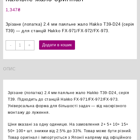
1,347
₴
Зрізане (лопатка) 2.4 мм паяльне жало Hakko T39-D24 (серія
T39) — для станцій Hakko FX-971/FX-972/FX-973.
Hakko
Додати в кошик
-
+
T39-
D24
зрізане
ОПИС
2.4мм
паяльне
жало
оригінал
Зрізане (лопатка) 2.4 мм паяльне жало Hakko T39-D24, серія
кількість
T39. Підходить до станцій Hakko FX-971/FX-972/FX-973.
Універсальна форма для більшості задач — від наскрізного
монтажу до луження.
Ціни вказані за одну одиницю. На замовлення 2+ 5+ 10+ 15+
50+ 100+ шт. знижки від 2.5% до 33%. Товар може бути різний.
Товар оригінал і імпортується з Японії напряму від офіційного