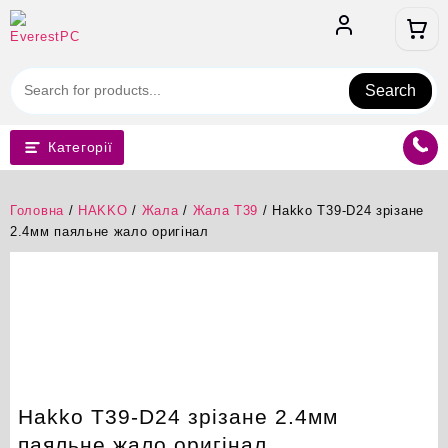
Перейти
до
вмісту
Search
Категорії
Головна
/
HAKKO
/
Жала
/
Жала T39
/ Hakko T39-D24 зрізане
2.4мм паяльне жало оригінал
Hakko T39-D24 зрізане 2.4мм
паяльне жало оригінал