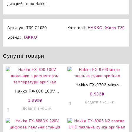
дистрибютора Hakko.
Артикул:
T39-C1020
Категорії:
HAKKO
,
Жала T39
Бренд:
HAKKO
Супутні товари
Hakko FX-9703 мікро
Hakko FX-600 100V
паяльна ручка оригінал
6,933
₴
паяльник з регулятором
3,990
₴
Додати в кошик
температури оригінал
Додати в кошик