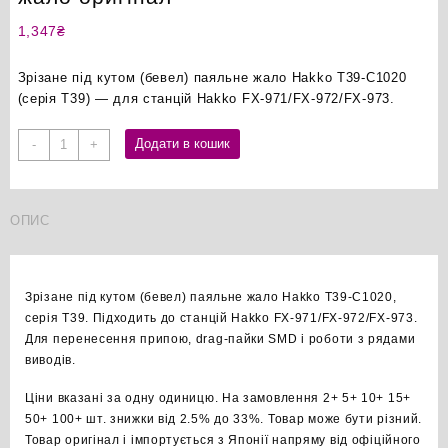
1,347
₴
Зрізане під кутом (бевел) паяльне жало Hakko T39-C1020
(серія T39) — для станцій Hakko FX-971/FX-972/FX-973.
Hakko
Додати в кошик
-
+
T39-
C1020
бевел
ОПИС
паяльне
жало
оригінал
кількість
Зрізане під кутом (бевел) паяльне жало Hakko T39-C1020,
серія T39. Підходить до станцій Hakko FX-971/FX-972/FX-973.
Для перенесення припою, drag-пайки SMD і роботи з рядами
виводів.
Ціни вказані за одну одиницю. На замовлення 2+ 5+ 10+ 15+
50+ 100+ шт. знижки від 2.5% до 33%. Товар може бути різний.
Товар оригінал і імпортується з Японії напряму від офіційного