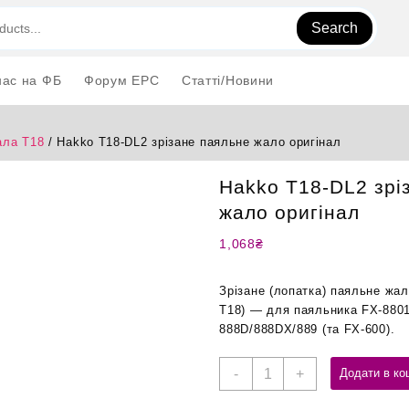
Search
нас на ФБ
Форум EPC
Статті/Новини
ла T18
/ Hakko T18-DL2 зрізане паяльне жало оригінал
Hakko T18-DL2 зрі
жало оригінал
1,068
₴
Зрізане (лопатка) паяльне жал
T18) — для паяльника FX-8801 
888D/888DX/889 (та FX-600).
Hakko
-
+
Додати в ко
T18-
DL2