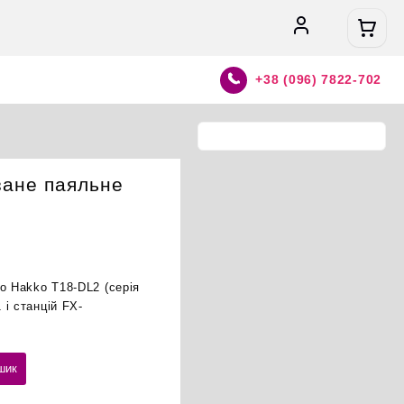
+38 (096) 7822-702
зане паяльне
о Hakko T18-DL2 (серія
і станцій FX-
шик