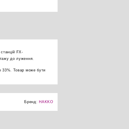
 станцій FX-
нтажу до луження.
о 33%. Товар може бути
Бренд:
HAKKO