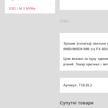
SSD / M.2 NVMe
ОПИС
Зрізане (лопатка) паяльне 
888D/888DX/889 (та FX-600
Ціни вказані за одну один
різний. Товар оригінал і і
Артикул:
T18-DL2
Супутні товари