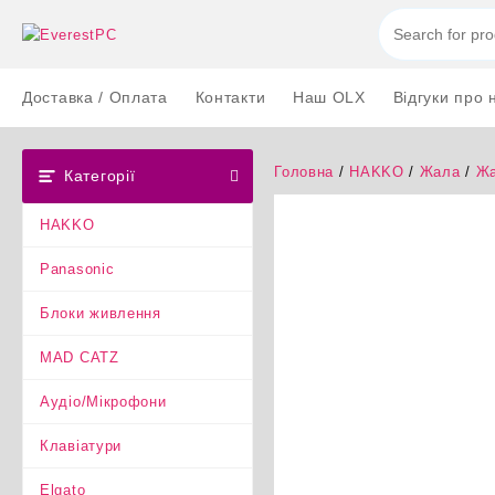
Перейти
до
вмісту
Доставка / Оплата
Контакти
Наш OLX
Відгуки про 
Головна
/
HAKKO
/
Жала
/
Жа
Категорії
HAKKO
Panasonic
Блоки живлення
MAD CATZ
Аудіо/Мікрофони
Клавіатури
Elgato