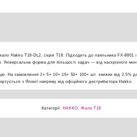
зрізане
паяльне
жало
оригінал
кількість
жало Hakko T18-DL2, серія T18. Підходить до паяльника FX-8801 і
). Універсальна форма для більшості задач — від наскрізного мо
ицю. На замовлення 2+ 5+ 10+ 15+ 50+ 100+ шт. знижки від 2.5% д
мпортується з Японії напряму від офіційного дистрибютора Hakko.
Категорії:
HAKKO
,
Жала T18