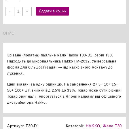
Hakko
Додати в кошик
-
+
T30-
D1
зрізане
ОПИС
паяльне
жало
оригінал
кількість
Зрізане (лопатка) паяльне жало Hakko T30-D1, серія T30.
Підходить до мікропаяльника Hakko FM-2032. Універсальна
форма для більшості задач — від наскрізного монтажу до
луження.
Ціни вказані за одну одиницю. На замовлення 2+ 5+ 10+ 15+
50+ 100+ шт. знижки від 2.5% до 33%. Товар може бути різний.
Товар оригінал і імпортується з Японії напряму від офіційного
дистрибютора Hakko.
Артикул:
T30-D1
Категорії:
HAKKO
,
Жала T30