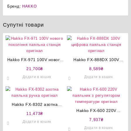
Бренд:
HAKKO
Супутні товари
Hakko FX-971 100V нового
Hakko FX-888DX 100V
покоління паяльна станція
цифрова паяльна станція
21,700
₴
8,589
₴
оригінал
оригінал
Додати в кошик
Додати в кошик
Hakko FX-8302 азотна
паяльна ручка оригінал
Hakko FX-600 220V
11,473
₴
паяльник з регулятором
7,937
₴
Додати в кошик
температури оригінал
Додати в кошик