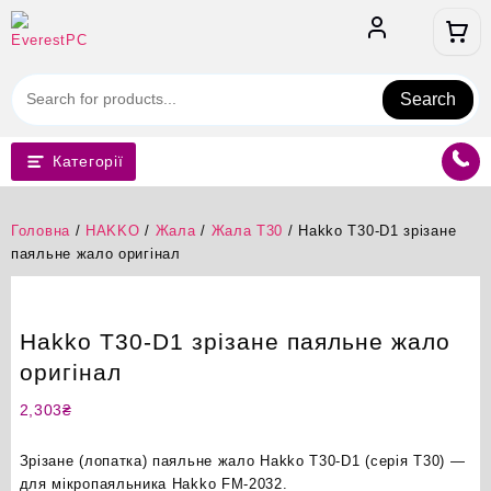
Перейти
до
вмісту
Search
Категорії
Головна
/
HAKKO
/
Жала
/
Жала T30
/ Hakko T30-D1 зрізане
паяльне жало оригінал
Hakko T30-D1 зрізане паяльне жало
оригінал
2,303
₴
Зрізане (лопатка) паяльне жало Hakko T30-D1 (серія T30) —
для мікропаяльника Hakko FM-2032.