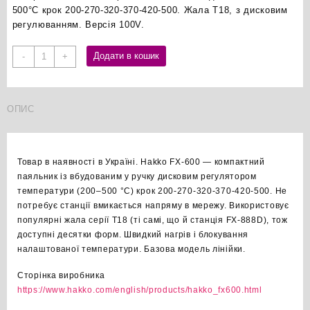
500°C крок 200-270-320-370-420-500. Жала T18, з дисковим
регулюванням. Версія 100V.
Hakko
Додати в кошик
-
+
FX-
600
100V
ОПИС
паяльник
з
регулятором
температури
Товар в наявності в Україні. Hakko FX-600 — компактний
оригінал
паяльник із вбудованим у ручку дисковим регулятором
кількість
температури (200–500 °C) крок 200-270-320-370-420-500. Не
потребує станції вмикається напряму в мережу. Використовує
популярні жала серії T18 (ті самі, що й станція FX-888D), тож
доступні десятки форм. Швидкий нагрів і блокування
налаштованої температури. Базова модель лінійки.
Сторінка виробника
https://www.hakko.com/english/products/hakko_fx600.html