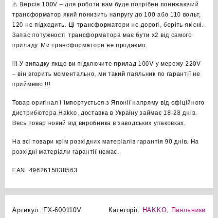
⚠️ Версія 100V – для роботи вам буде потрібен понижаючий
трансформатор який понизить напругу до 100 або 110 вольт,
120 не підходить. Ці трансформатори не дорогі, беріть якісні.
Запас потужності трансформатора має бути х2 від самого
приладу. Ми трансформатори не продаємо.
!!! У випадку якщо ви підключите
прилад
100V у мережу 220V
– він згорить моментально, ми такий паяльник по гарантії не
приймемо !!!
Товар оригінал і імпортується з Японії напряму від офіційного
дистрибютора Hakko, доставка в Україну займає 18-28 днів.
Весь товар новий від виробника в заводських упаковках.
На всі товари крім розхідних матеріалів гарантія 90 днів. На
розхідні матеріали гарантії немає.
EAN. 4962615038563
Артикул:
FX-600110V
Категорії:
HAKKO
,
Паяльники