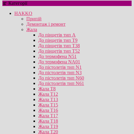
Категорії
HAKKO
Припій
Демонтаж і ремонт
Жала
До пінцетів тип А
До пінцетів тип T9
До пінцетів тип T38
До пінцетів тип T52
До термофена N51
До термофена NA01
До пістолетів тип N1
До пістолетів тип N3
До пістолетів тип N60
До пістолетів тип N61
Жала T8
Жала T12
Жала T13
Жала T15
Жала T16
Жала T17
Жала T18
Жала T19
Жала T20