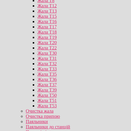
Жала T8
Жала T12
Жала T13
Жала T15
Жала T16
Жала T17
Жала T18
Жала T19
Жала T20
Жала T22
Жала T30
Жала T31
Жала T32
Жала T33
Жала T35
Жала T36
Жала T37
Жала T39
Жала T50
Жала T51
Жала T53
Очистка жала
Очистка припою
Паяльники
Паяльники до станцій