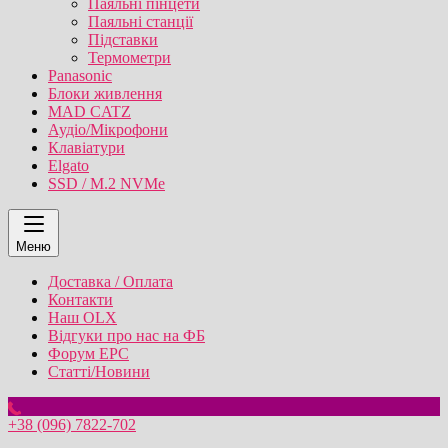
Паяльні пінцети
Паяльні станції
Підставки
Термометри
Panasonic
Блоки живлення
MAD CATZ
Аудіо/Мікрофони
Клавіатури
Elgato
SSD / M.2 NVMe
Меню
Доставка / Оплата
Контакти
Наш OLX
Відгуки про нас на ФБ
Форум EPC
Статті/Новини
+38 (096) 7822-702