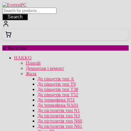
Перейти
до
вмісту
Search
Категорії
HAKKO
Припій
Демонтаж і ремонт
Жала
До пінцетів тип А
До пінцетів тип T9
До пінцетів тип T38
До пінцетів тип T52
До термофена N51
До термофена NA01
До пістолетів тип N1
До пістолетів тип N3
До пістолетів тип N60
До пістолетів тип N61