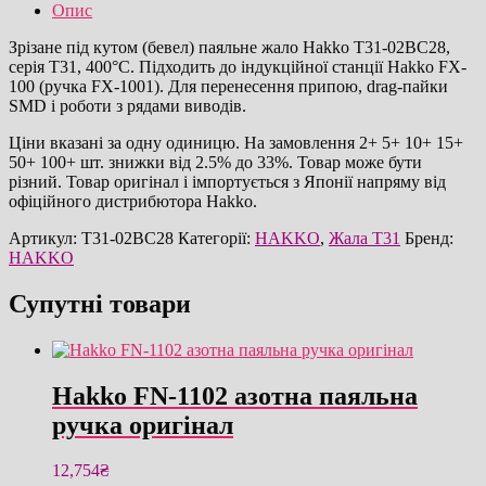
жало
Опис
оригінал
кількість
Зрізане під кутом (бевел) паяльне жало Hakko T31-02BC28,
серія T31, 400°C. Підходить до індукційної станції Hakko FX-
100 (ручка FX-1001). Для перенесення припою, drag-пайки
SMD і роботи з рядами виводів.
Ціни вказані за одну одиницю. На замовлення 2+ 5+ 10+ 15+
50+ 100+ шт. знижки від 2.5% до 33%. Товар може бути
різний. Товар оригінал і імпортується з Японії напряму від
офіційного дистрибютора Hakko.
Артикул:
T31-02BC28
Категорії:
HAKKO
,
Жала T31
Бренд:
HAKKO
Супутні товари
Hakko FN-1102 азотна паяльна
ручка оригінал
12,754
₴