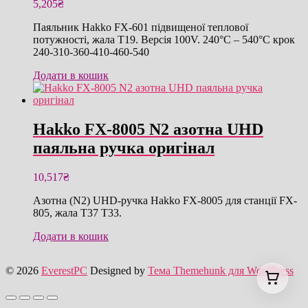
5,205
₴
Паяльник Hakko FX-601 підвищеної теплової
потужності, жала T19. Версія 100V. 240°C – 540°C крок
240-310-360-410-460-540
Додати в кошик
Hakko FX-8005 N2 азотна UHD
паяльна ручка оригінал
10,517
₴
Азотна (N2) UHD-ручка Hakko FX-8005 для станції FX-
805, жала T37 T33.
Додати в кошик
© 2026
EverestPC
Designed by
Тема Themehunk для WordPress