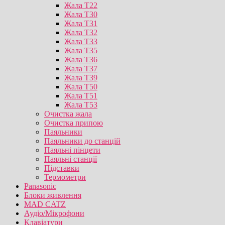
Жала T22
Жала T30
Жала T31
Жала T32
Жала T33
Жала T35
Жала T36
Жала T37
Жала T39
Жала T50
Жала T51
Жала T53
Очистка жала
Очистка припою
Паяльники
Паяльники до станцій
Паяльні пінцети
Паяльні станції
Підставки
Термометри
Panasonic
Блоки живлення
MAD CATZ
Аудіо/Мікрофони
Клавіатури