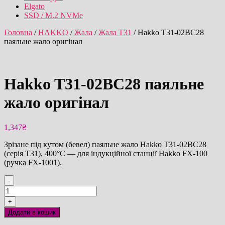
Elgato
SSD / M.2 NVMe
Головна
/
HAKKO
/
Жала
/
Жала T31
/ Hakko T31-02BC28
паяльне жало оригінал
Hakko T31-02BC28 паяльне
жало оригінал
1,347
₴
Зрізане під кутом (бевел) паяльне жало Hakko T31-02BC28
(серія T31), 400°C — для індукційної станції Hakko FX-100
(ручка FX-1001).
-
Hakko
T31-
+
02BC28
Додати в кошик
паяльне