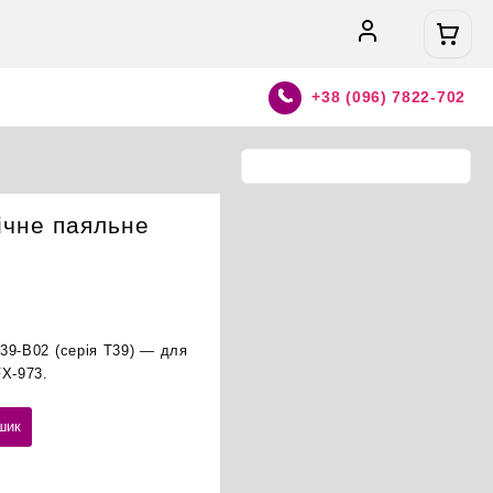
+38 (096) 7822-702
ічне паяльне
39-B02 (серія T39) — для
FX-973.
шик