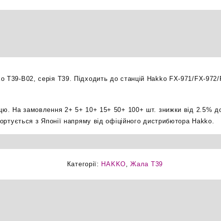
паяльне
жало
оригінал
кількість
o T39-B02, серія T39. Підходить до станцій Hakko FX-971/FX-972/
ицю. На замовлення 2+ 5+ 10+ 15+ 50+ 100+ шт. знижки від 2.5% д
мпортується з Японії напряму від офіційного дистрибютора Hakko.
Категорії:
HAKKO
,
Жала T39