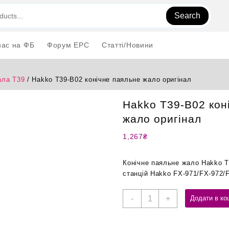
Search
нас на ФБ
Форум EPC
Статті/Новини
ла T39
/ Hakko T39-B02 конічне паяльне жало оригінал
Hakko T39-B02 кон
жало оригінал
1,267
₴
Конічне паяльне жало Hakko T
станцій Hakko FX-971/FX-972/
Hakko
-
+
Додати в ко
T39-
B02
конічне