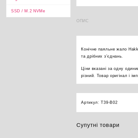
SSD / M.2 NVMe
ОПИС
Конічне паяльне жало Hakk
та дрібних з’єднань.
Ціни вказані за одну один
різний. Товар оригінал і і
Артикул:
T39-B02
Супутні товари