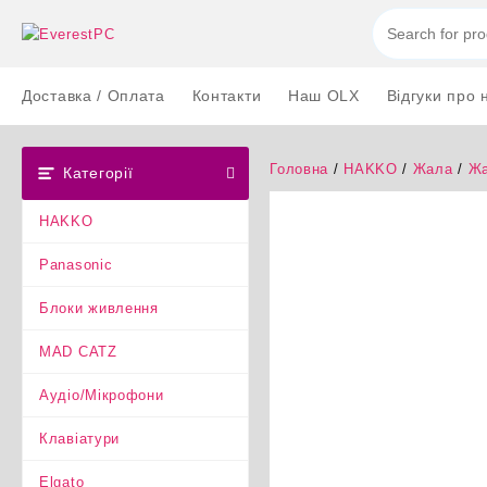
Перейти
до
вмісту
Доставка / Оплата
Контакти
Наш OLX
Відгуки про 
Головна
/
HAKKO
/
Жала
/
Жа
Категорії
HAKKO
Panasonic
Блоки живлення
MAD CATZ
Аудіо/Мікрофони
Клавіатури
Elgato