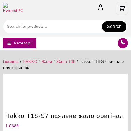
Перейти
до
вмісту
Search
Категорії
Головна
/
HAKKO
/
Жала
/
Жала T18
/ Hakko T18-S7 паяльне
жало оригінал
Hakko T18-S7 паяльне жало оригінал
1,068
₴