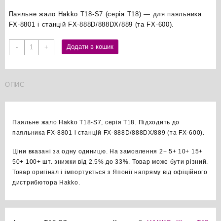
Паяльне жало Hakko T18-S7 (серія T18) — для паяльника
FX-8801 і станцій FX-888D/888DX/889 (та FX-600).
Hakko
Додати в кошик
-
+
T18-
S7
паяльне
ОПИС
жало
оригінал
кількість
Паяльне жало Hakko T18-S7, серія T18. Підходить до
паяльника FX-8801 і станцій FX-888D/888DX/889 (та FX-600).
Ціни вказані за одну одиницю. На замовлення 2+ 5+ 10+ 15+
50+ 100+ шт. знижки від 2.5% до 33%. Товар може бути різний.
Товар оригінал і імпортується з Японії напряму від офіційного
дистрибютора Hakko.