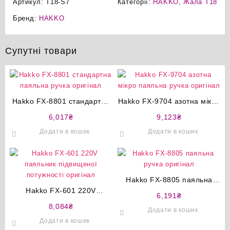
Артикул:
T18-S7
Категорії:
HAKKO
,
Жала T18
Бренд:
HAKKO
Супутні товари
Hakko FX-8801 стандартна
Hakko FX-9704 азотна мікро
паяльна ручка оригінал
паяльна ручка оригінал
6,017
₴
9,123
₴
Додати в кошик
Додати в кошик
Hakko FX-8805 паяльна
Hakko FX-601 220V
ручка оригінал
6,191
₴
паяльник підвищеної
8,084
₴
Додати в кошик
потужності оригінал
Додати в кошик