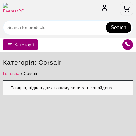
Перейти
до
вмісту
Search
Категорії
Категорія:
Corsair
Головна
/ Corsair
Товарів, відповідних вашому запиту, не знайдено.