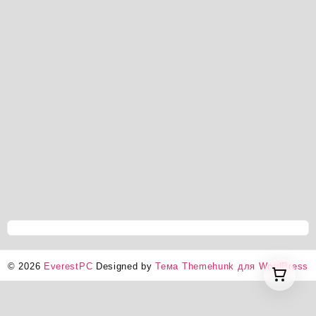
© 2026
EverestPC
Designed by
Тема Themehunk для WordPress