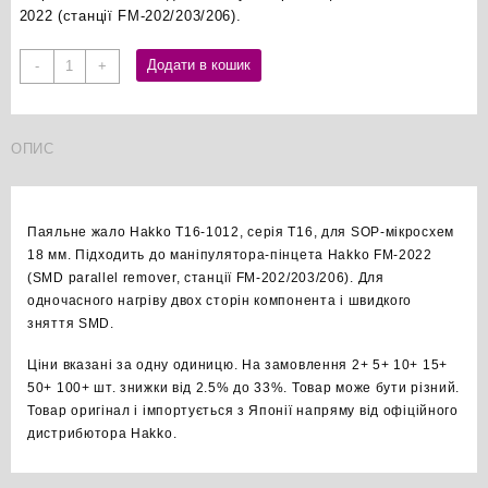
2022 (станції FM-202/203/206).
Hakko
Додати в кошик
-
+
T16-
1012
паяльне
ОПИС
жало
оригінал
кількість
Паяльне жало Hakko T16-1012, серія T16, для SOP-мікросхем
18 мм. Підходить до маніпулятора-пінцета Hakko FM-2022
(SMD parallel remover, станції FM-202/203/206). Для
одночасного нагріву двох сторін компонента і швидкого
зняття SMD.
Ціни вказані за одну одиницю. На замовлення 2+ 5+ 10+ 15+
50+ 100+ шт. знижки від 2.5% до 33%. Товар може бути різний.
Товар оригінал і імпортується з Японії напряму від офіційного
дистрибютора Hakko.