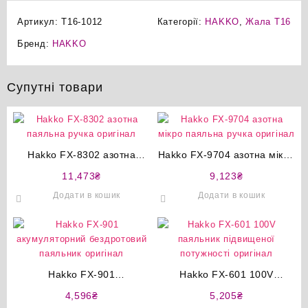
Артикул:
T16-1012
Категорії:
HAKKO
,
Жала T16
Бренд:
HAKKO
Супутні товари
Hakko FX-8302 азотна
Hakko FX-9704 азотна мікро
паяльна ручка оригінал
паяльна ручка оригінал
11,473
₴
9,123
₴
Додати в кошик
Додати в кошик
Hakko FX-901
Hakko FX-601 100V
акумуляторний бездротовий
паяльник підвищеної
4,596
₴
5,205
₴
паяльник оригінал
потужності оригінал