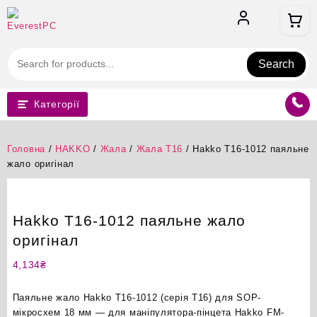
Перейти
до
вмісту
Search
Категорії
Головна
/
HAKKO
/
Жала
/
Жала T16
/ Hakko T16-1012 паяльне
жало оригінал
Hakko T16-1012 паяльне жало
оригінал
4,134
₴
Паяльне жало Hakko T16-1012 (серія T16) для SOP-
мікросхем 18 мм — для маніпулятора-пінцета Hakko FM-