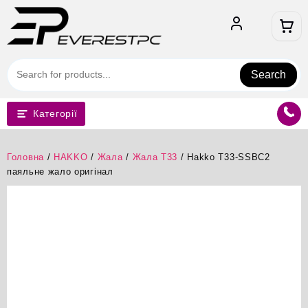
Перейти
до
вмісту
Search
Категорії
Головна
/
HAKKO
/
Жала
/
Жала T33
/ Hakko T33-SSBC2
паяльне жало оригінал