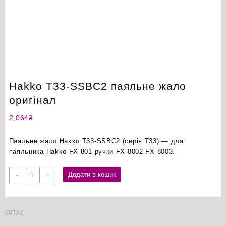
Hakko T33-SSBC2 паяльне жало
оригінал
2,064
₴
Паяльне жало Hakko T33-SSBC2 (серія T33) — для
паяльника Hakko FX-801 ручки FX-8002 FX-8003.
Hakko
Додати в кошик
-
+
T33-
SSBC2
паяльне
ОПИС
жало
оригінал