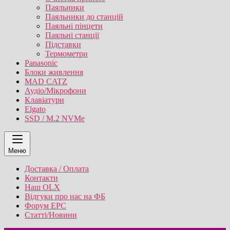
Паяльники
Паяльники до станцій
Паяльні пінцети
Паяльні станції
Підставки
Термометри
Panasonic
Блоки живлення
MAD CATZ
Аудіо/Мікрофони
Клавіатури
Elgato
SSD / M.2 NVMe
Меню
Доставка / Оплата
Контакти
Наш OLX
Відгуки про нас на ФБ
Форум EPC
Статті/Новини