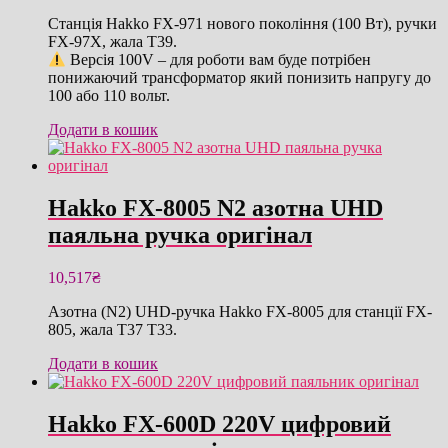
Станція Hakko FX-971 нового покоління (100 Вт), ручки
FX-97X, жала T39.
Версія 100V – для роботи вам буде потрібен
понижаючий трансформатор який понизить напругу до
100 або 110 вольт.
Додати в кошик
Hakko FX-8005 N2 азотна UHD
паяльна ручка оригінал
10,517
₴
Азотна (N2) UHD-ручка Hakko FX-8005 для станції FX-
805, жала T37 T33.
Додати в кошик
Hakko FX-600D 220V цифровий