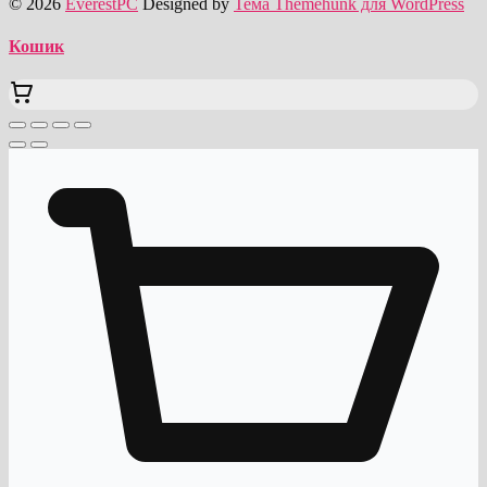
© 2026
EverestPC
Designed by
Тема Themehunk для WordPress
Кошик