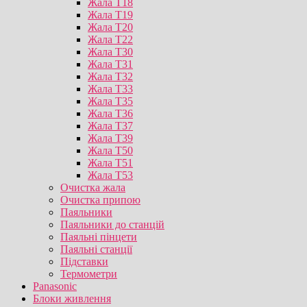
Жала T18
Жала T19
Жала T20
Жала T22
Жала T30
Жала T31
Жала T32
Жала T33
Жала T35
Жала T36
Жала T37
Жала T39
Жала T50
Жала T51
Жала T53
Очистка жала
Очистка припою
Паяльники
Паяльники до станцій
Паяльні пінцети
Паяльні станції
Підставки
Термометри
Panasonic
Блоки живлення