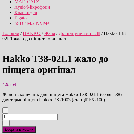
MAD CATZ
Аудіо/Мікрофони
Клавіатури
Elgato
SSD / M.2 NVMe
Головна
/
HAKKO
/
Жала
/
До пінцетів тип T38
/ Hakko T38-
02L1 жало до пінцета оригінал
Hakko T38-02L1 жало до
пінцета оригінал
4,931
₴
Жало-наконечник для пінцета Hakko T38-02L1 (серія T38) —
для термопінцета Hakko FX-1003 (станції FX-100).
-
Hakko
T38-
+
02L1
Додати в кошик
жало