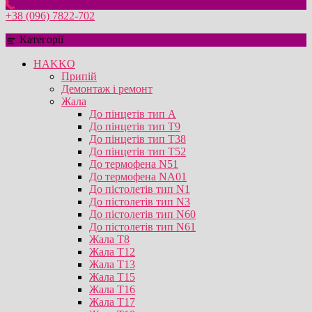
+38 (096) 7822-702
Категорії
HAKKO
Припій
Демонтаж і ремонт
Жала
До пінцетів тип А
До пінцетів тип T9
До пінцетів тип T38
До пінцетів тип T52
До термофена N51
До термофена NA01
До пістолетів тип N1
До пістолетів тип N3
До пістолетів тип N60
До пістолетів тип N61
Жала T8
Жала T12
Жала T13
Жала T15
Жала T16
Жала T17