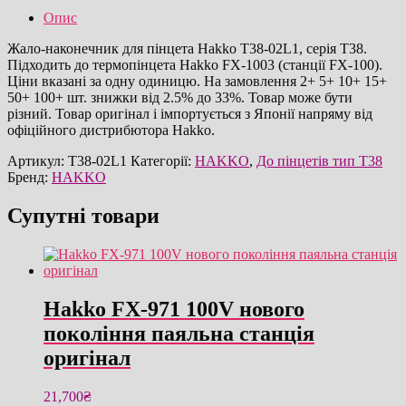
до
Опис
пінцета
оригінал
Жало-наконечник для пінцета Hakko T38-02L1, серія T38.
кількість
Підходить до термопінцета Hakko FX-1003 (станції FX-100).
Ціни вказані за одну одиницю. На замовлення 2+ 5+ 10+ 15+
50+ 100+ шт. знижки від 2.5% до 33%. Товар може бути
різний. Товар оригінал і імпортується з Японії напряму від
офіційного дистрибютора Hakko.
Артикул:
T38-02L1
Категорії:
HAKKO
,
До пінцетів тип T38
Бренд:
HAKKO
Супутні товари
Hakko FX-971 100V нового
покоління паяльна станція
оригінал
21,700
₴