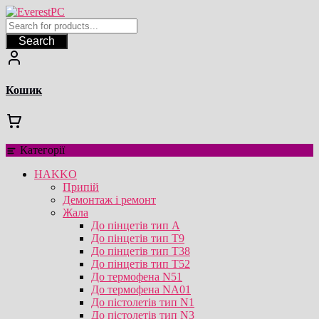
Перейти
до
вмісту
Search
Кошик
Категорії
HAKKO
Припій
Демонтаж і ремонт
Жала
До пінцетів тип А
До пінцетів тип T9
До пінцетів тип T38
До пінцетів тип T52
До термофена N51
До термофена NA01
До пістолетів тип N1
До пістолетів тип N3