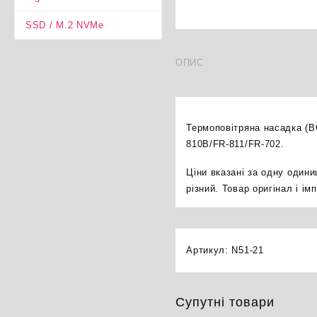
SSD / M.2 NVMe
ОПИС
Термоповітряна насадка (B
810B/FR-811/FR-702.
Ціни вказані за одну один
різний. Товар оригінал і і
Артикул:
N51-21
Супутні товари