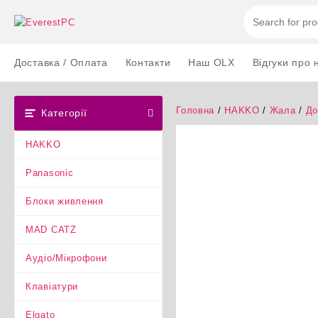
Перейти
до
вмісту
Доставка / Оплата
Контакти
Наш OLX
Відгуки про 
Головна
/
HAKKO
/
Жала
/
До
Категорії
HAKKO
Panasonic
Блоки живлення
MAD CATZ
Аудіо/Мікрофони
Клавіатури
Elgato