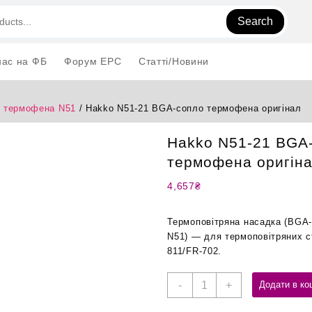
Search
нас на ФБ
Форум EPC
Статті/Новини
 термофена N51
/ Hakko N51-21 BGA-сопло термофена оригінал
Hakko N51-21 BGA
термофена оригін
4,657
₴
Термоповітряна насадка (BGA-
N51) — для термоповітряних с
811/FR-702.
Hakko
-
+
Додати в ко
N51-
21