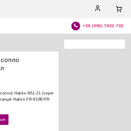
+38 (096) 7822-702
-сопло
ал
сопло) Hakko N51-21 (серія
танцій Hakko FR-810B/FR-
шик