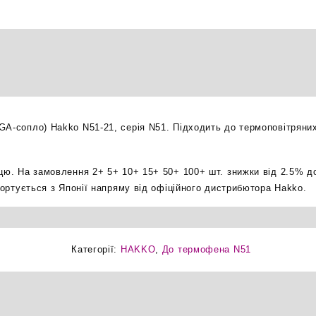
BGA-
сопло
термофена
оригінал
кількість
GA-сопло) Hakko N51-21, серія N51. Підходить до термоповітряних
ицю. На замовлення 2+ 5+ 10+ 15+ 50+ 100+ шт. знижки від 2.5% д
мпортується з Японії напряму від офіційного дистрибютора Hakko.
Категорії:
HAKKO
,
До термофена N51