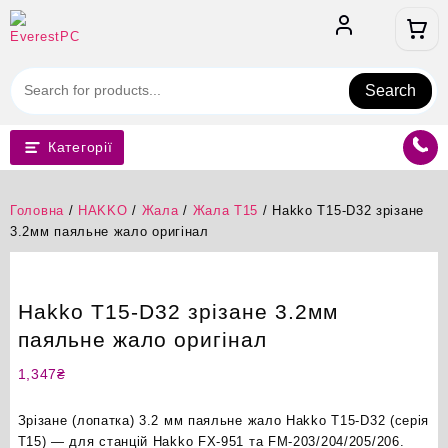
Перейти
до
вмісту
Search
Категорії
Головна
/
HAKKO
/
Жала
/
Жала T15
/ Hakko T15-D32 зрізане
3.2мм паяльне жало оригінал
Hakko T15-D32 зрізане 3.2мм
паяльне жало оригінал
1,347
₴
Зрізане (лопатка) 3.2 мм паяльне жало Hakko T15-D32 (серія
T15) — для станцій Hakko FX-951 та FM-203/204/205/206.