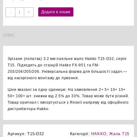
Hakko
Додати в кошик
-
+
T15-
D32
зрізане
ОПИС
3.2мм
паяльне
жало
оригінал
Зрізане (лопатка) 3.2 мм паяльне жало Hakko T15-D32, серія
кількість
T15. Підходить до станцій Hakko FX-951 та FM-
203/204/205/206. Універсальна форма для більшості задач —
від наскрізного монтажу до луження.
Ціни вказані за одну одиницю. На замовлення 2+ 5+ 10+ 15+
50+ 100+ шт. знижки від 2.5% до 33%. Товар може бути різний.
Товар оригінал і імпортується з Японії напряму від офіційного
дистрибютора Hakko.
Артикул:
T15-D32
Категорії:
HAKKO
,
Жала T15