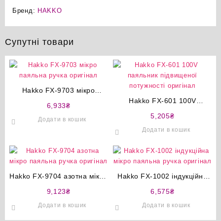
Бренд:
HAKKO
Супутні товари
Hakko FX-9703 мікро
паяльна ручка оригінал
Hakko FX-601 100V
6,933
₴
паяльник підвищеної
5,205
₴
Додати в кошик
потужності оригінал
Додати в кошик
Hakko FX-9704 азотна мікро
Hakko FX-1002 індукційна
паяльна ручка оригінал
мікро паяльна ручка
9,123
₴
6,575
₴
оригінал
Додати в кошик
Додати в кошик