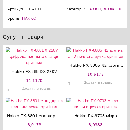
Артикул:
T16-1001
Категорії:
HAKKO
,
Жала T16
Бренд:
HAKKO
Супутні товари
Hakko FX-8005 N2 азотна
Hakko FX-888DX 220V
UHD паяльна ручка
10,517
₴
цифрова паяльна станція
оригінал
11,117
₴
Додати в кошик
оригінал
Додати в кошик
Hakko FX-8801 стандартна
Hakko FX-9703 мікро
паяльна ручка оригінал
паяльна ручка оригінал
6,017
₴
6,933
₴