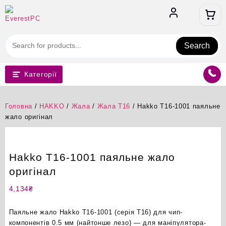
Перейти
до
вмісту
Search
Категорії
Головна
/
HAKKO
/
Жала
/
Жала T16
/ Hakko T16-1001 паяльне
жало оригінал
Hakko T16-1001 паяльне жало
оригінал
4,134
₴
Паяльне жало Hakko T16-1001 (серія T16) для чип-
компонентів 0.5 мм (найтонше лезо) — для маніпулятора-