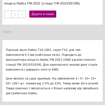
пінцета Hakko FM-2022 (станції FM-202/203/206).
Hakko
Додати в кошик
-
+
T16-
1001
паяльне
ОПИС
жало
оригінал
кількість
Паяльне жало Hakko T16-1001, серія T16, для чип-
компонентів 0.5 мм (найтонше лезо). Підходить до
маніпулятора-пінцета Hakko FM-2022 (SMD parallel remover,
станції FM-202/203/206). Для одночасного нагріву двох сторін
компонента і швидкого зняття SMD.
Ціни вказані за одну одиницю. На замовлення 2+ 5+ 10+ 15+
50+ 100+ шт. знижки від 2.5% до 33%. Товар може бути різний.
Товар оригінал і імпортується з Японії напряму від офіційного
дистрибютора Hakko.