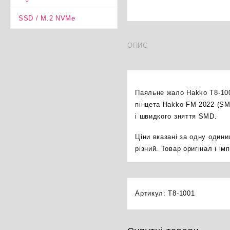
SSD / M.2 NVMe
ОПИС
Паяльне жало Hakko T8-100
пінцета Hakko FM-2022 (SMD
і швидкого зняття SMD.
Ціни вказані за одну один
різний. Товар оригінал і і
Артикул:
T8-1001