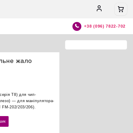
+38 (096) 7822-702
льне жало
ерія T8) для чип-
 лезо) — для маніпулятора-
ї FM-202/203/206).
шик