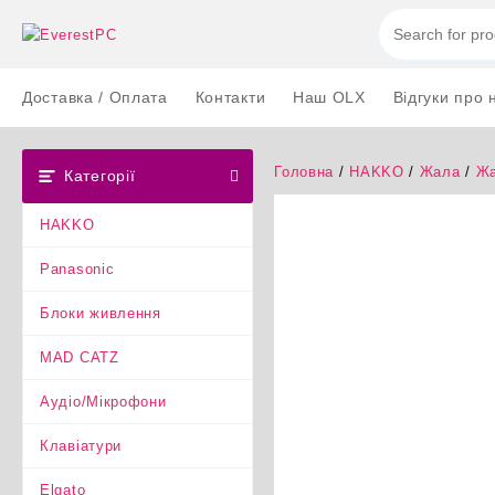
Перейти
до
вмісту
Доставка / Оплата
Контакти
Наш OLX
Відгуки про 
Головна
/
HAKKO
/
Жала
/
Жа
Категорії
HAKKO
Panasonic
Блоки живлення
MAD CATZ
Аудіо/Мікрофони
Клавіатури
Elgato