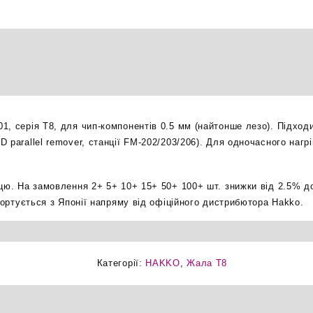
паяльне
жало
оригінал
кількість
1, серія T8, для чип-компонентів 0.5 мм (найтонше лезо). Підход
 parallel remover, станції FM-202/203/206). Для одночасного нагр
ицю. На замовлення 2+ 5+ 10+ 15+ 50+ 100+ шт. знижки від 2.5% д
мпортується з Японії напряму від офіційного дистрибютора Hakko.
Категорії:
HAKKO
,
Жала T8