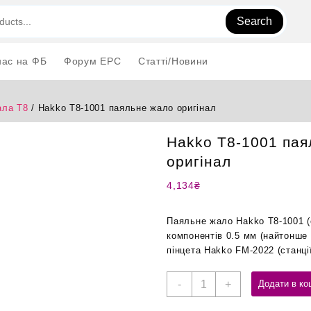
Search
нас на ФБ
Форум EPC
Статті/Новини
ла T8
/ Hakko T8-1001 паяльне жало оригінал
Hakko T8-1001 пая
оригінал
4,134
₴
Паяльне жало Hakko T8-1001 (с
компонентів 0.5 мм (найтонше
пінцета Hakko FM-2022 (станці
Hakko
-
+
Додати в ко
T8-
1001