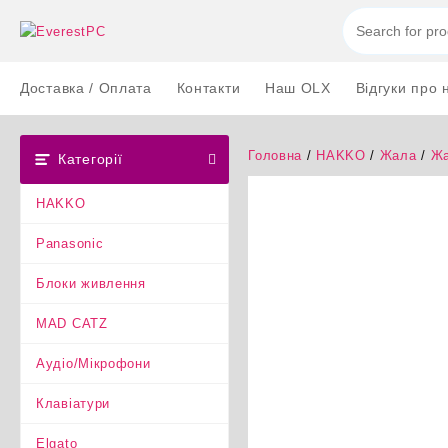
Перейти
до
вмісту
Доставка / Оплата
Контакти
Наш OLX
Відгуки про 
Головна
/
HAKKO
/
Жала
/
Жа
Категорії
HAKKO
Panasonic
Блоки живлення
MAD CATZ
Аудіо/Мікрофони
Клавіатури
Elgato