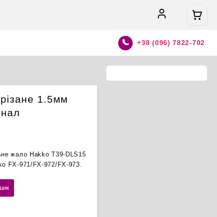
+38 (096) 7822-702
різане 1.5мм
інал
льне жало Hakko T39-DLS15
ko FX-971/FX-972/FX-973.
шик