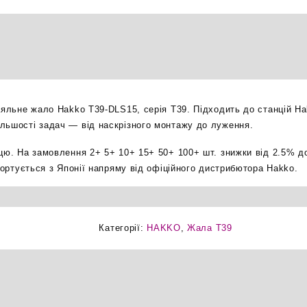
1.5мм
паяльне
жало
оригінал
кількість
паяльне жало Hakko T39-DLS15, серія T39. Підходить до станцій H
льшості задач — від наскрізного монтажу до луження.
ицю. На замовлення 2+ 5+ 10+ 15+ 50+ 100+ шт. знижки від 2.5% д
мпортується з Японії напряму від офіційного дистрибютора Hakko.
Категорії:
HAKKO
,
Жала T39