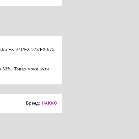
akko FX-971/FX-972/FX-973.
о 33%. Товар може бути
Бренд:
HAKKO