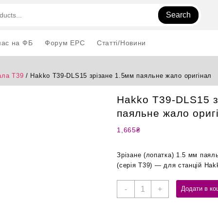
Search
нас на ФБ
Форум EPC
Статті/Новини
ла T39
/ Hakko T39-DLS15 зрізане 1.5мм паяльне жало оригінал
Hakko T39-DLS15 з
паяльне жало ориг
1,665
₴
Зрізане (лопатка) 1.5 мм пая
(серія T39) — для станцій Hak
Hakko
-
+
Додати в ко
T39-
DLS15
зрізане