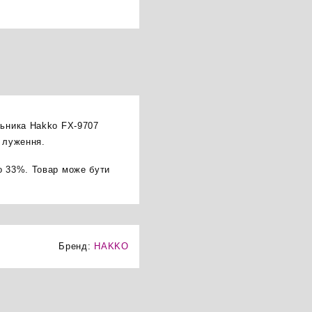
льника Hakko FX-9707
о луження.
о 33%. Товар може бути
Бренд:
HAKKO