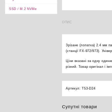
SSD / M.2 NVMe
ОПИС
Зрізане (лопатка) 2.4 мм 
(станції FX-972/973). Уні
Ціни вказані за одну один
різний. Товар оригінал і і
Артикул:
T53-D24
Супутні товари