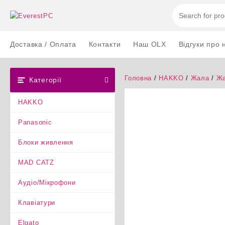
Перейти
до
вмісту
Доставка / Оплата
Контакти
Наш OLX
Відгуки про 
Головна
/
HAKKO
/
Жала
/
Жа
Категорії
HAKKO
Panasonic
Блоки живлення
MAD CATZ
Аудіо/Мікрофони
Клавіатури
Elgato