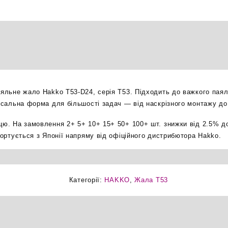
зрізане
2.4мм
паяльне
жало
оригінал
кількість
паяльне жало Hakko T53-D24, серія T53. Підходить до важкого пая
версальна форма для більшості задач — від наскрізного монтажу д
ицю. На замовлення 2+ 5+ 10+ 15+ 50+ 100+ шт. знижки від 2.5% д
мпортується з Японії напряму від офіційного дистрибютора Hakko.
Категорії:
HAKKO
,
Жала T53