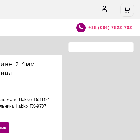
+38 (096) 7822-702
зане 2.4мм
інал
льне жало Hakko T53-D24
яльника Hakko FX-9707
шик