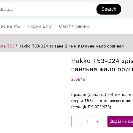
Search
нас на ФБ
Форум EPC
Статті/Новини
ла T53
/ Hakko T53-D24 зрізане 2.4мм паяльне жало оригінал
Hakko T53-D24 зрі
паяльне жало ориг
2,064
₴
Зрізане (лопатка) 2.4 мм пая
(серія T53) — для важкого па
(станції FX-972/973).
Hakko
-
+
Додати в ко
T53-
D24