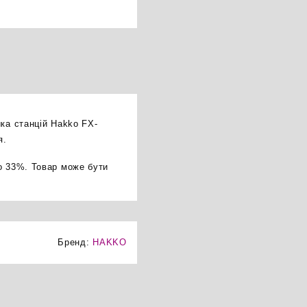
ика станцій Hakko FX-
я.
о 33%. Товар може бути
Бренд:
HAKKO