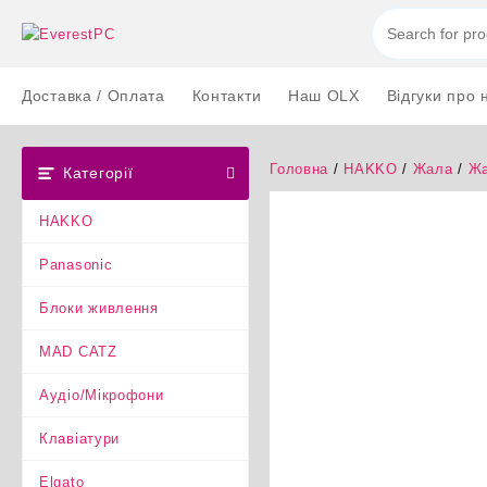
Перейти
до
вмісту
Доставка / Оплата
Контакти
Наш OLX
Відгуки про 
Головна
/
HAKKO
/
Жала
/
Жа
Категорії
HAKKO
Panasonic
Блоки живлення
MAD CATZ
Аудіо/Мікрофони
Клавіатури
Elgato