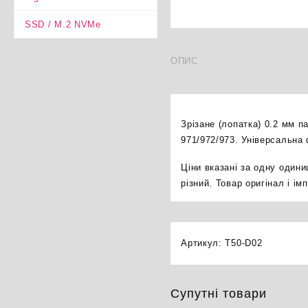
SSD / M.2 NVMe
ОПИС
Зрізане (лопатка) 0.2 мм 
971/972/973. Універсальна
Ціни вказані за одну один
різний. Товар оригінал і і
Артикул:
T50-D02
Супутні товари