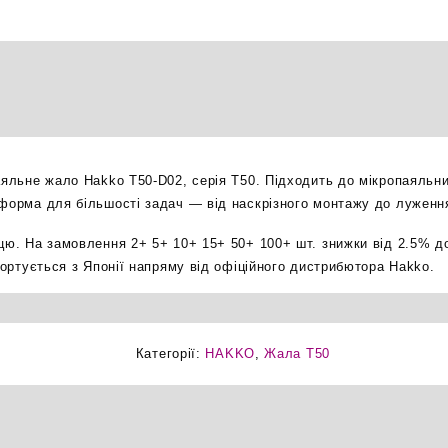
зрізане
0.2мм
паяльне
жало
оригінал
кількість
паяльне жало Hakko T50-D02, серія T50. Підходить до мікропаяльн
 форма для більшості задач — від наскрізного монтажу до луженн
ицю. На замовлення 2+ 5+ 10+ 15+ 50+ 100+ шт. знижки від 2.5% д
мпортується з Японії напряму від офіційного дистрибютора Hakko.
Категорії:
HAKKO
,
Жала T50