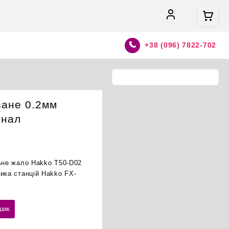
+38 (096) 7822-702
зане 0.2мм
інал
льне жало Hakko T50-D02
ика станцій Hakko FX-
шик