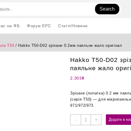
Search
нас на ФБ
Форум EPC
Статті/Новини
ла T50
/ Hakko T50-D02 зрізане 0.2мм паяльне жало оригінал
Hakko T50-D02 зрі
паяльне жало ориг
2,303
₴
Зрізане (лопатка) 0.2 мм пая
(серія T50) — для мікропаяльн
971/972/973.
Hakko
-
+
Додати в ко
T50-
D02