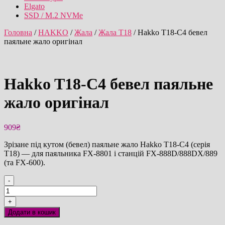
Elgato
SSD / M.2 NVMe
Головна
/
HAKKO
/
Жала
/
Жала T18
/ Hakko T18-C4 бевел
паяльне жало оригінал
Hakko T18-C4 бевел паяльне
жало оригінал
909
₴
Зрізане під кутом (бевел) паяльне жало Hakko T18-C4 (серія
T18) — для паяльника FX-8801 і станцій FX-888D/888DX/889
(та FX-600).
-
Hakko
T18-
+
C4
Додати в кошик
бевел