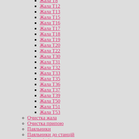
Жала T8
Жала T12
Жала T13
Жала T15
Жала T16
Жала T17
Жала T18
Жала T19
Жала T20
Жала T22
Жала T30
Жала T31
Жала T32
Жала T33
Жала T35
Жала T36
Жала T37
Жала T39
Жала T50
Жала T51
Жала T53
Очистка жала
Очистка припою
Паяльники
Паяльники до станцій