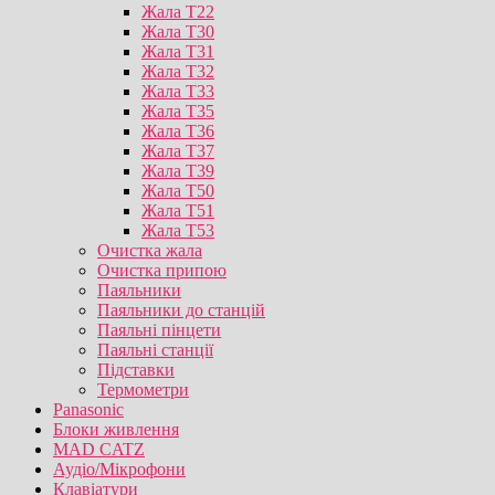
Жала T22
Жала T30
Жала T31
Жала T32
Жала T33
Жала T35
Жала T36
Жала T37
Жала T39
Жала T50
Жала T51
Жала T53
Очистка жала
Очистка припою
Паяльники
Паяльники до станцій
Паяльні пінцети
Паяльні станції
Підставки
Термометри
Panasonic
Блоки живлення
MAD CATZ
Аудіо/Мікрофони
Клавіатури