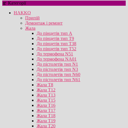
Категорії
HAKKO
Припій
Демонтаж і ремонт
Жала
До пінцетів тип А
До пінцетів тип T9
До пінцетів тип T38
До пінцетів тип T52
До термофена N51
До термофена NA01
До пістолетів тип N1
До пістолетів тип N3
До пістолетів тип N60
До пістолетів тип N61
Жала T8
Жала T12
Жала T13
Жала T15
Жала T16
Жала T17
Жала T18
Жала T19
Жала T20