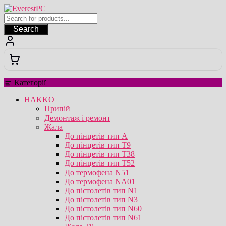
Перейти
до
вмісту
Search
Категорії
HAKKO
Припій
Демонтаж і ремонт
Жала
До пінцетів тип А
До пінцетів тип T9
До пінцетів тип T38
До пінцетів тип T52
До термофена N51
До термофена NA01
До пістолетів тип N1
До пістолетів тип N3
До пістолетів тип N60
До пістолетів тип N61