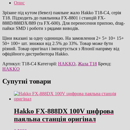
паяльне
Опис
жало
оригінал
Зрізане під кутом (бевел) паяльне жало Hakko T18-C4, серія
кількість
T18. Підходить до паяльника FX-8801 і станцій FX-
888D/888DX/889 (та FX-600). Для перенесення припою, drag-
пайки SMD і роботи з рядами виводів.
Ціни вказані за одну одиницю. На замовлення 2+ 5+ 10+ 15+
50+ 100+ шт. знижки від 2.5% до 33%. Товар може бути
різний. Товар оригінал і імпортується з Японії напряму від
офіційного дистрибютора Hakko.
Артикул:
T18-C4
Категорії:
HAKKO
,
Жала T18
Бренд:
HAKKO
Супутні товари
Hakko FX-888DX 100V цифрова
паяльна станція оригінал