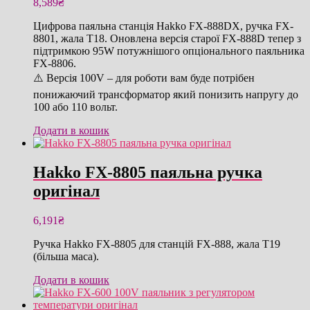
8,589
₴
Цифрова паяльна станція Hakko FX-888DX, ручка FX-
8801, жала T18. Оновлена версія старої FX-888D тепер з
підтримкою 95W потужнішого опціонального паяльника
FX-8806.
⚠️ Версія 100V – для роботи вам буде потрібен
понижаючий трансформатор який понизить напругу до
100 або 110 вольт.
Додати в кошик
Hakko FX-8805 паяльна ручка
оригінал
6,191
₴
Ручка Hakko FX-8805 для станцій FX-888, жала T19
(більша маса).
Додати в кошик