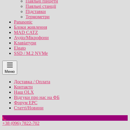
Паяльні пінцети
Паяльні станції
Підставки
Термометри
Panasonic
Блоки живлення
MAD CATZ
Аудіо/Мікрофони
Клавіатури
Elgato
SSD / M.2 NVMe
Меню
Доставка / Оплата
Контакти
Наш OLX
Відгуки про нас на ФБ
Форум EPC
Статті/Новини
+38 (096) 7822-702