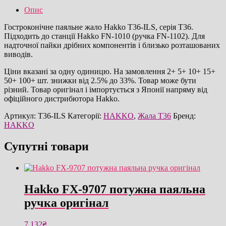
паяльне
Опис
жало
оригінал
Гостроконічне паяльне жало Hakko T36-ILS, серія T36.
кількість
Підходить до станції Hakko FN-1010 (ручка FN-1102). Для
надточної пайки дрібних компонентів і близько розташованих
виводів.
Ціни вказані за одну одиницю. На замовлення 2+ 5+ 10+ 15+
50+ 100+ шт. знижки від 2.5% до 33%. Товар може бути
різний. Товар оригінал і імпортується з Японії напряму від
офіційного дистрибютора Hakko.
Артикул:
T36-ILS
Категорії:
HAKKO
,
Жала T36
Бренд:
HAKKO
Супутні товари
Hakko FX-9707 потужна паяльна
ручка оригінал
7,132
₴