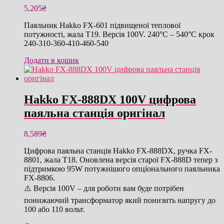
5,205
₴
Паяльник Hakko FX-601 підвищеної теплової
потужності, жала T19. Версія 100V. 240°C – 540°C крок
240-310-360-410-460-540
Додати в кошик
Hakko FX-888DX 100V цифрова
паяльна станція оригінал
8,589
₴
Цифрова паяльна станція Hakko FX-888DX, ручка FX-
8801, жала T18. Оновлена версія старої FX-888D тепер з
підтримкою 95W потужнішого опціонального паяльника
FX-8806.
⚠️ Версія 100V – для роботи вам буде потрібен
понижаючий трансформатор який понизить напругу до
100 або 110 вольт.