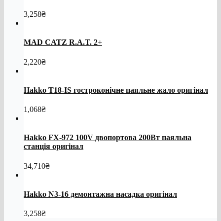
3,258
₴
MAD CATZ R.A.T. 2+
2,220
₴
Hakko T18-IS гостроконічне паяльне жало оригінал
1,068
₴
Hakko FX-972 100V двопортова 200Вт паяльна
станція оригінал
34,710
₴
Hakko N3-16 демонтажна насадка оригінал
3,258
₴