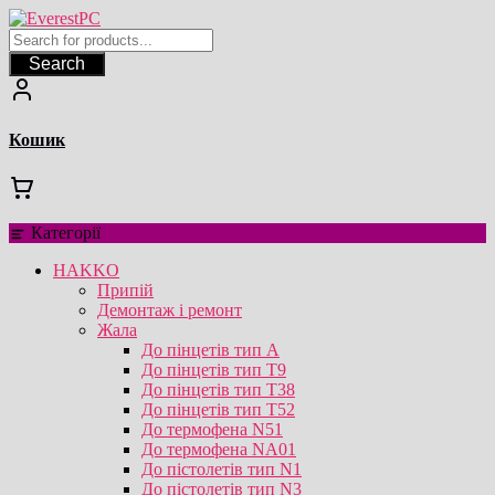
Перейти
до
вмісту
Search
Кошик
Категорії
HAKKO
Припій
Демонтаж і ремонт
Жала
До пінцетів тип А
До пінцетів тип T9
До пінцетів тип T38
До пінцетів тип T52
До термофена N51
До термофена NA01
До пістолетів тип N1
До пістолетів тип N3