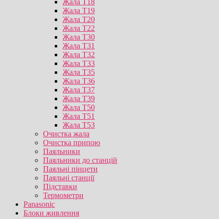
Жала T18
Жала T19
Жала T20
Жала T22
Жала T30
Жала T31
Жала T32
Жала T33
Жала T35
Жала T36
Жала T37
Жала T39
Жала T50
Жала T51
Жала T53
Очистка жала
Очистка припою
Паяльники
Паяльники до станцій
Паяльні пінцети
Паяльні станції
Підставки
Термометри
Panasonic
Блоки живлення