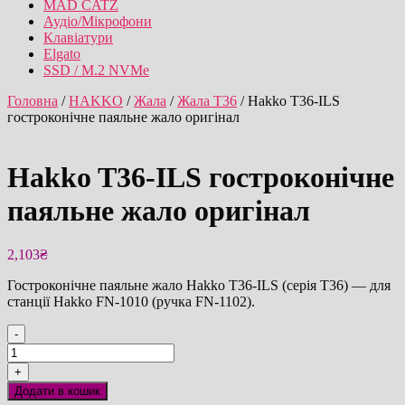
MAD CATZ
Аудіо/Мікрофони
Клавіатури
Elgato
SSD / M.2 NVMe
Головна
/
HAKKO
/
Жала
/
Жала T36
/ Hakko T36-ILS
гостроконічне паяльне жало оригінал
Hakko T36-ILS гостроконічне
паяльне жало оригінал
2,103
₴
Гостроконічне паяльне жало Hakko T36-ILS (серія T36) — для
станції Hakko FN-1010 (ручка FN-1102).
-
Hakko
T36-
+
ILS
Додати в кошик
гостроконічне