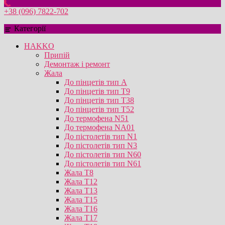
+38 (096) 7822-702
Категорії
HAKKO
Припій
Демонтаж і ремонт
Жала
До пінцетів тип А
До пінцетів тип T9
До пінцетів тип T38
До пінцетів тип T52
До термофена N51
До термофена NA01
До пістолетів тип N1
До пістолетів тип N3
До пістолетів тип N60
До пістолетів тип N61
Жала T8
Жала T12
Жала T13
Жала T15
Жала T16
Жала T17