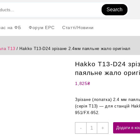
Search
нас на ФБ
Форум EPC
Статті/Новини
ла T13
/ Hakko T13-D24 зрізане 2.4мм паяльне жало оригінал
Hakko T13-D24 зрі
паяльне жало ориг
1,825
₴
Зрізане (лопатка) 2.4 мм пая
(серія T13) — для станцій Ha
951/FX-952.
Hakko
-
+
Додати в ко
T13-
D24