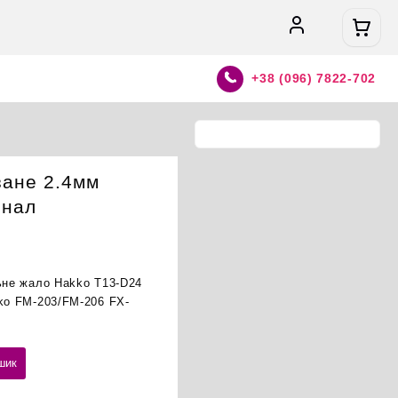
+38 (096) 7822-702
зане 2.4мм
інал
льне жало Hakko T13-D24
kko FM-203/FM-206 FX-
шик