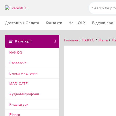
Перейти
до
вмісту
Доставка / Оплата
Контакти
Наш OLX
Відгуки про 
Головна
/
HAKKO
/
Жала
/
Жа
Категорії
HAKKO
Panasonic
Блоки живлення
MAD CATZ
Аудіо/Мікрофони
Клавіатури
Elgato