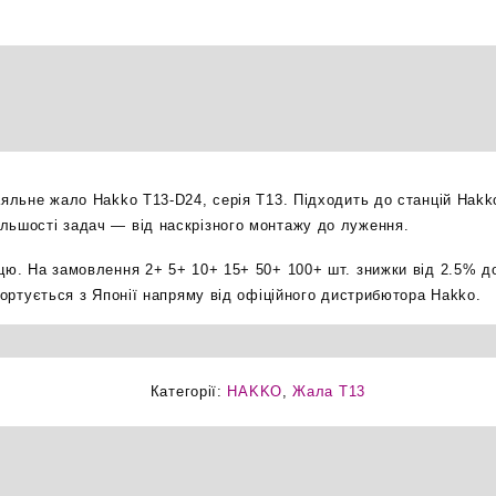
зрізане
2.4мм
паяльне
жало
оригінал
кількість
паяльне жало Hakko T13-D24, серія T13. Підходить до станцій Hak
льшості задач — від наскрізного монтажу до луження.
ицю. На замовлення 2+ 5+ 10+ 15+ 50+ 100+ шт. знижки від 2.5% д
мпортується з Японії напряму від офіційного дистрибютора Hakko.
Категорії:
HAKKO
,
Жала T13