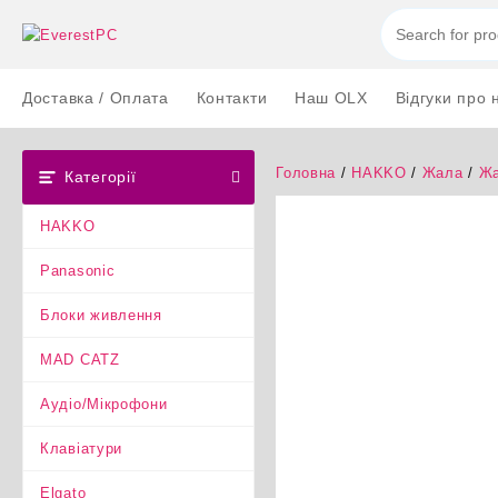
Перейти
до
вмісту
Доставка / Оплата
Контакти
Наш OLX
Відгуки про 
Головна
/
HAKKO
/
Жала
/
Жа
Категорії
HAKKO
Panasonic
Блоки живлення
MAD CATZ
Аудіо/Мікрофони
Клавіатури
Elgato