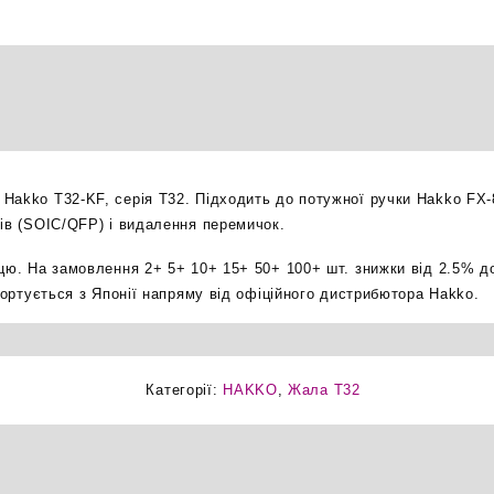
ножеподібне
паяльне
жало
оригінал
кількість
Hakko T32-KF, серія T32. Підходить до потужної ручки Hakko FX-
дів (SOIC/QFP) і видалення перемичок.
ицю. На замовлення 2+ 5+ 10+ 15+ 50+ 100+ шт. знижки від 2.5% д
мпортується з Японії напряму від офіційного дистрибютора Hakko.
Категорії:
HAKKO
,
Жала T32