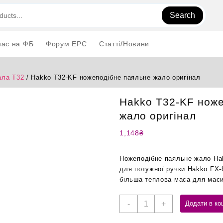
Search
нас на ФБ
Форум EPC
Статті/Новини
ла T32
/ Hakko T32-KF ножеподібне паяльне жало оригінал
Hakko T32-KF ноже
жало оригінал
1,148
₴
Ножеподібне паяльне жало Hak
для потужної ручки Hakko FX-
більша теплова маса для маси
Hakko
-
+
Додати в ко
T32-
KF