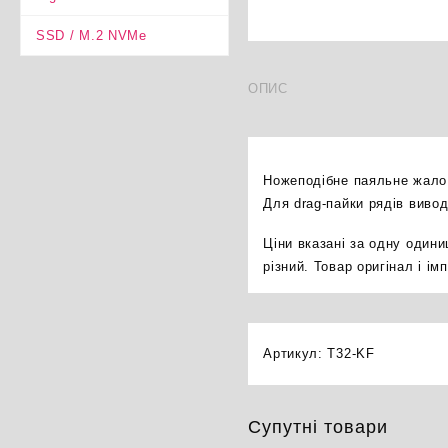
SSD / M.2 NVMe
ОПИС
Ножеподібне паяльне жало 
Для drag-пайки рядів виво
Ціни вказані за одну один
різний. Товар оригінал і і
Артикул:
T32-KF
Супутні товари