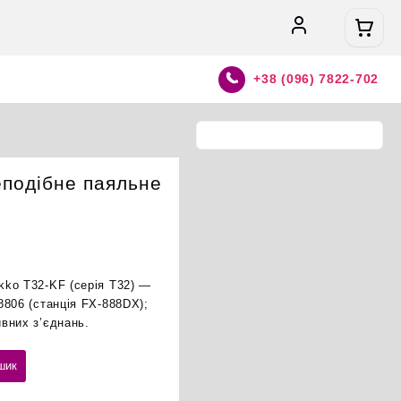
+38 (096) 7822-702
подібне паяльне
ko T32-KF (серія T32) —
8806 (станція FX-888DX);
вних з’єднань.
шик