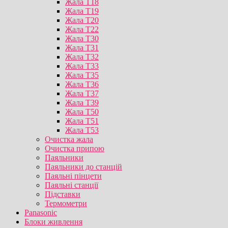
Жала T18
Жала T19
Жала T20
Жала T22
Жала T30
Жала T31
Жала T32
Жала T33
Жала T35
Жала T36
Жала T37
Жала T39
Жала T50
Жала T51
Жала T53
Очистка жала
Очистка припою
Паяльники
Паяльники до станцій
Паяльні пінцети
Паяльні станції
Підставки
Термометри
Panasonic
Блоки живлення