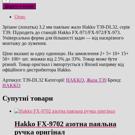
DL32
Додати в кошик
зрізане
3.2мм
Опис
паяльне
жало
Зрізане (лопатка) 3.2 мм паяльне жало Hakko T39-DL32, серія
оригінал
T39. Підходить до станцій Hakko FX-971/FX-972/FX-973.
кількість
Універсальна форма для більшості задач — від наскрізного
монтажу до луження.
Ціни вказані за одну одиницю. На замовлення 2+ 5+ 10+ 15+
50+ 100+ шт. знижки від 2.5% до 33%. Товар може бути
різний. Товар оригінал і імпортується з Японії напряму від
офіційного дистрибютора Hakko.
Артикул:
T39-DL32
Категорії:
HAKKO
,
Жала T39
Бренд:
HAKKO
Супутні товари
Hakko FX-9702 азотна паяльна
ручка оригінал