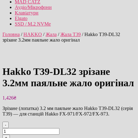
MAD CATZ
Аудіо/Мікрофони
Клавіатури
Elgato
SSD / M.2 NVMe
Головна
/
HAKKO
/
Жала
/
Жала T39
/ Hakko T39-DL32
зрізане 3.2мм паяльне жало оригінал
Hakko T39-DL32 зрізане
3.2мм паяльне жало оригінал
1,426
₴
Зрізане (лопатка) 3.2 мм паяльне жало Hakko T39-DL32 (серія
T39) — для станцій Hakko FX-971/FX-972/FX-973.
-
Hakko
T39-
+