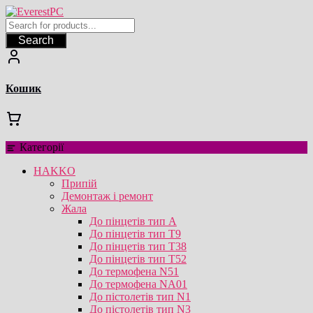
Перейти
до
вмісту
Search
Кошик
Категорії
HAKKO
Припій
Демонтаж і ремонт
Жала
До пінцетів тип А
До пінцетів тип T9
До пінцетів тип T38
До пінцетів тип T52
До термофена N51
До термофена NA01
До пістолетів тип N1
До пістолетів тип N3