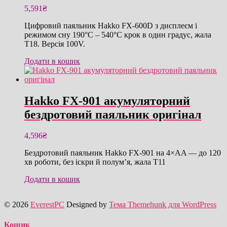
5,591
₴
Цифровий паяльник Hakko FX-600D з дисплеєм і
режимом сну 190°C – 540°C крок в один градус, жала
T18. Версія 100V.
Додати в кошик
Hakko FX-901 акумуляторний
бездротовий паяльник оригінал
4,596
₴
Бездротовий паяльник Hakko FX-901 на 4×AA — до 120
хв роботи, без іскри й полум’я, жала T11
Додати в кошик
© 2026
EverestPC
Designed by
Тема Themehunk для WordPress
Кошик