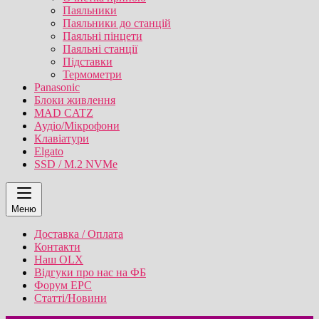
Паяльники
Паяльники до станцій
Паяльні пінцети
Паяльні станції
Підставки
Термометри
Panasonic
Блоки живлення
MAD CATZ
Аудіо/Мікрофони
Клавіатури
Elgato
SSD / M.2 NVMe
Меню
Доставка / Оплата
Контакти
Наш OLX
Відгуки про нас на ФБ
Форум EPC
Статті/Новини