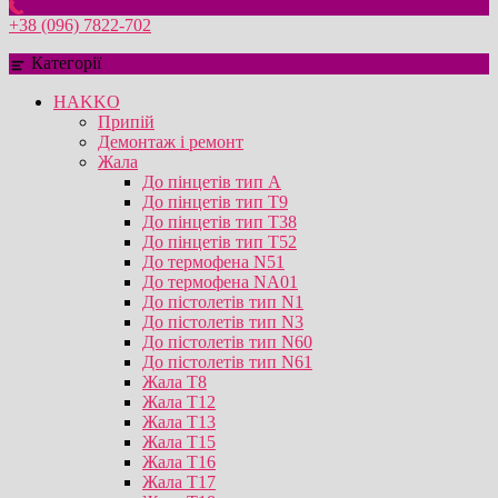
+38 (096) 7822-702
Категорії
HAKKO
Припій
Демонтаж і ремонт
Жала
До пінцетів тип А
До пінцетів тип T9
До пінцетів тип T38
До пінцетів тип T52
До термофена N51
До термофена NA01
До пістолетів тип N1
До пістолетів тип N3
До пістолетів тип N60
До пістолетів тип N61
Жала T8
Жала T12
Жала T13
Жала T15
Жала T16
Жала T17