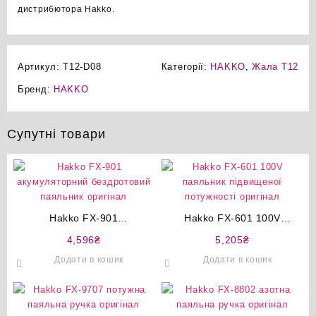
дистрибютора Hakko.
Артикул:
T12-D08
Категорії:
HAKKO
,
Жала T12
Бренд:
HAKKO
Супутні товари
Hakko FX-901
Hakko FX-601 100V
акумуляторний бездротовий
паяльник підвищеної
4,596
₴
5,205
₴
паяльник оригінал
потужності оригінал
Додати в кошик
Додати в кошик