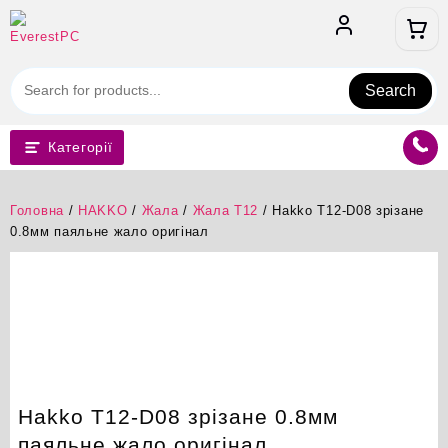
Перейти
до
вмісту
Search
Категорії
Головна
/
HAKKO
/
Жала
/
Жала T12
/ Hakko T12-D08 зрізане
0.8мм паяльне жало оригінал
Hakko T12-D08 зрізане 0.8мм
паяльне жало оригінал