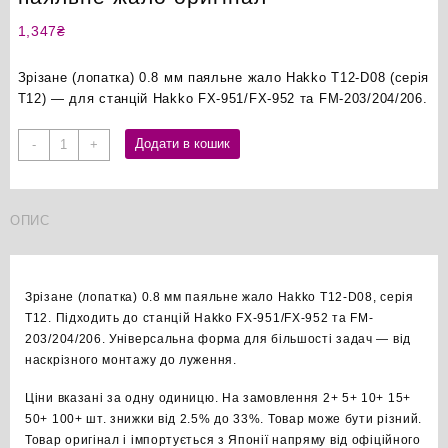
1,347
₴
Зрізане (лопатка) 0.8 мм паяльне жало Hakko T12-D08 (серія
T12) — для станцій Hakko FX-951/FX-952 та FM-203/204/206.
Hakko
Додати в кошик
-
+
T12-
D08
зрізане
ОПИС
0.8мм
паяльне
жало
оригінал
Зрізане (лопатка) 0.8 мм паяльне жало Hakko T12-D08, серія
кількість
T12. Підходить до станцій Hakko FX-951/FX-952 та FM-
203/204/206. Універсальна форма для більшості задач — від
наскрізного монтажу до луження.
Ціни вказані за одну одиницю. На замовлення 2+ 5+ 10+ 15+
50+ 100+ шт. знижки від 2.5% до 33%. Товар може бути різний.
Товар оригінал і імпортується з Японії напряму від офіційного