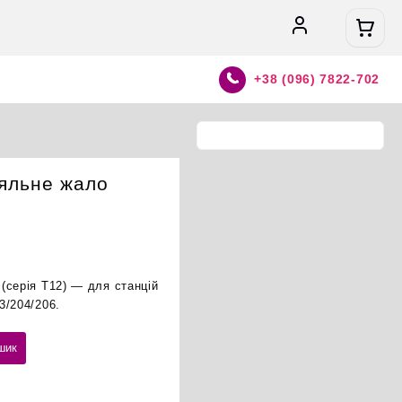
+38 (096) 7822-702
яльне жало
(серія T12) — для станцій
3/204/206.
шик