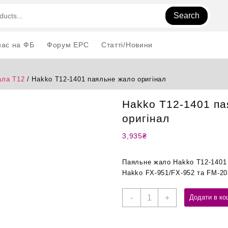
Search
нас на ФБ
Форум EPC
Статті/Новини
ла T12
/ Hakko T12-1401 паяльне жало оригінал
Hakko T12-1401 па
оригінал
3,935
₴
Паяльне жало Hakko T12-1401 
Hakko FX-951/FX-952 та FM-20
Hakko
-
+
Додати в ко
T12-
1401
паяльне