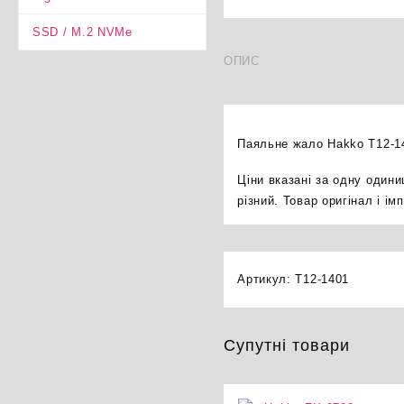
SSD / M.2 NVMe
ОПИС
Паяльне жало Hakko T12-14
Ціни вказані за одну один
різний. Товар оригінал і і
Артикул:
T12-1401
Супутні товари