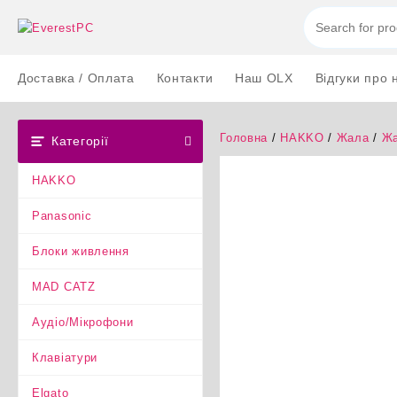
Перейти
до
вмісту
Доставка / Оплата
Контакти
Наш OLX
Відгуки про 
Головна
/
HAKKO
/
Жала
/
Жа
Категорії
HAKKO
Panasonic
Блоки живлення
MAD CATZ
Аудіо/Мікрофони
Клавіатури
Elgato