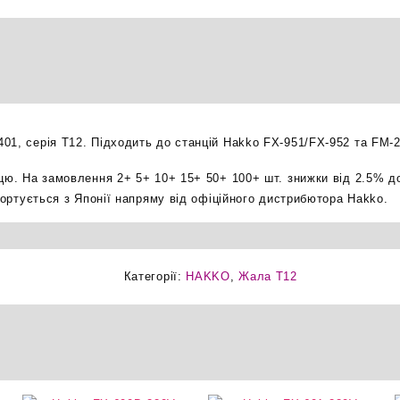
жало
оригінал
кількість
01, серія T12. Підходить до станцій Hakko FX-951/FX-952 та FM-2
ицю. На замовлення 2+ 5+ 10+ 15+ 50+ 100+ шт. знижки від 2.5% д
мпортується з Японії напряму від офіційного дистрибютора Hakko.
Категорії:
HAKKO
,
Жала T12