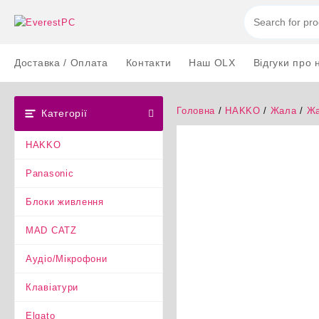
Перейти
до
вмісту
Доставка / Оплата
Контакти
Наш OLX
Відгуки про 
Головна
/
HAKKO
/
Жала
/
Жа
Категорії
HAKKO
Panasonic
Блоки живлення
MAD CATZ
Аудіо/Мікрофони
Клавіатури
Elgato