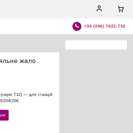
+38 (096) 7822-702
яльне жало
(серія T12) — для станцій
3/204/206.
шик