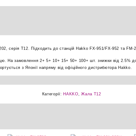
жало
оригінал
кількість
02, серія T12. Підходить до станцій Hakko FX-951/FX-952 та FM-2
ицю. На замовлення 2+ 5+ 10+ 15+ 50+ 100+ шт. знижки від 2.5% д
мпортується з Японії напряму від офіційного дистрибютора Hakko.
Категорії:
HAKKO
,
Жала T12