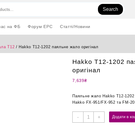
Search
нас на ФБ
Форум EPC
Статті/Новини
ла T12
/ Hakko T12-1202 паяльне жало оригінал
Hakko T12-1202 па
оригінал
7,639
₴
Паяльне жало Hakko T12-1202 
Hakko FX-951/FX-952 та FM-20
Hakko
-
+
Додати в ко
T12-
1202
паяльне