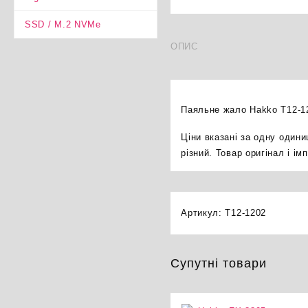
SSD / M.2 NVMe
ОПИС
Паяльне жало Hakko T12-12
Ціни вказані за одну один
різний. Товар оригінал і і
Артикул:
T12-1202
Супутні товари