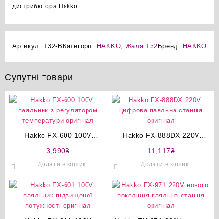
дистрибютора Hakko.
Артикул:
T32-B
Категорії:
HAKKO
,
Жала T32
Бренд:
HAKKO
Супутні товари
Hakko FX-600 100V
Hakko FX-888DX 220V
паяльник з регулятором
цифрова паяльна станція
3,990
₴
11,117
₴
температури оригінал
оригінал
Додати в кошик
Додати в кошик