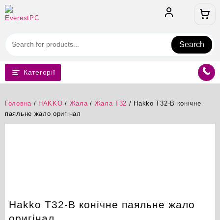
Перейти
до
вмісту
Search
Категорії
Головна
/
HAKKO
/
Жала
/
Жала T32
/ Hakko T32-B конічне
паяльне жало оригінал
Hakko T32-B конічне паяльне жало
оригінал