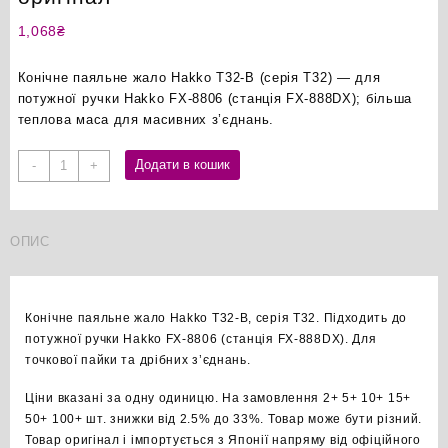
1,068
₴
Конічне паяльне жало Hakko T32-B (серія T32) — для
потужної ручки Hakko FX-8806 (станція FX-888DX); більша
теплова маса для масивних з’єднань.
Hakko
Додати в кошик
-
+
T32-
B
конічне
ОПИС
паяльне
жало
оригінал
кількість
Конічне паяльне жало Hakko T32-B, серія T32. Підходить до
потужної ручки Hakko FX-8806 (станція FX-888DX). Для
точкової пайки та дрібних з’єднань.
Ціни вказані за одну одиницю. На замовлення 2+ 5+ 10+ 15+
50+ 100+ шт. знижки від 2.5% до 33%. Товар може бути різний.
Товар оригінал і імпортується з Японії напряму від офіційного