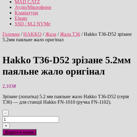
MAD CATZ
Аудіо/Мікрофони
Клавіатури
Elgato
SSD / M.2 NVMe
Головна
/
HAKKO
/
Жала
/
Жала T36
/ Hakko T36-D52 зрізане
5.2мм паяльне жало оригінал
Hakko T36-D52 зрізане 5.2мм
паяльне жало оригінал
2,103
₴
Зрізане (лопатка) 5.2 мм паяльне жало Hakko T36-D52 (серія
T36) — для станції Hakko FN-1010 (ручка FN-1102).
-
Hakko
T36-
+
D52
Додати в кошик
зрізане