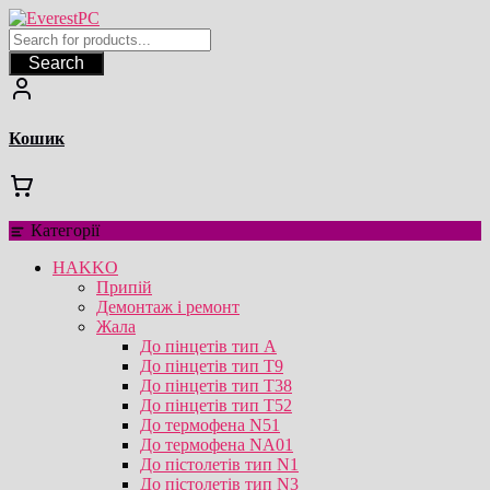
Перейти
до
вмісту
Search
Кошик
Категорії
HAKKO
Припій
Демонтаж і ремонт
Жала
До пінцетів тип А
До пінцетів тип T9
До пінцетів тип T38
До пінцетів тип T52
До термофена N51
До термофена NA01
До пістолетів тип N1
До пістолетів тип N3