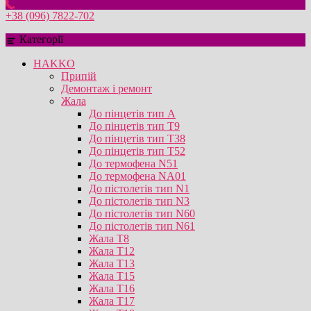
+38 (096) 7822-702
Категорії
HAKKO
Припій
Демонтаж і ремонт
Жала
До пінцетів тип А
До пінцетів тип T9
До пінцетів тип T38
До пінцетів тип T52
До термофена N51
До термофена NA01
До пістолетів тип N1
До пістолетів тип N3
До пістолетів тип N60
До пістолетів тип N61
Жала T8
Жала T12
Жала T13
Жала T15
Жала T16
Жала T17