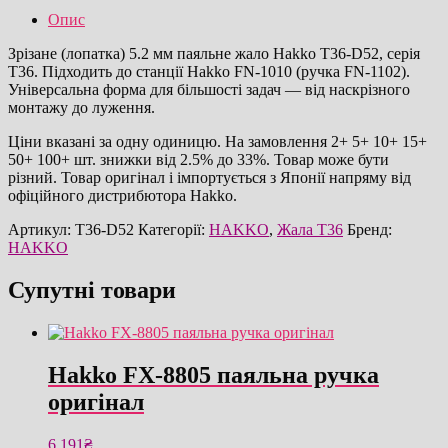
5.2мм
Опис
паяльне
жало
Зрізане (лопатка) 5.2 мм паяльне жало Hakko T36-D52, серія
оригінал
T36. Підходить до станції Hakko FN-1010 (ручка FN-1102).
кількість
Універсальна форма для більшості задач — від наскрізного
монтажу до луження.
Ціни вказані за одну одиницю. На замовлення 2+ 5+ 10+ 15+
50+ 100+ шт. знижки від 2.5% до 33%. Товар може бути
різний. Товар оригінал і імпортується з Японії напряму від
офіційного дистрибютора Hakko.
Артикул:
T36-D52
Категорії:
HAKKO
,
Жала T36
Бренд:
HAKKO
Супутні товари
Hakko FX-8805 паяльна ручка
оригінал
6,191
₴