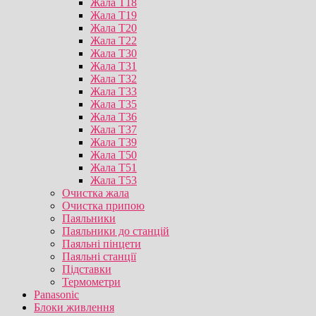
Жала T18
Жала T19
Жала T20
Жала T22
Жала T30
Жала T31
Жала T32
Жала T33
Жала T35
Жала T36
Жала T37
Жала T39
Жала T50
Жала T51
Жала T53
Очистка жала
Очистка припою
Паяльники
Паяльники до станцій
Паяльні пінцети
Паяльні станції
Підставки
Термометри
Panasonic
Блоки живлення