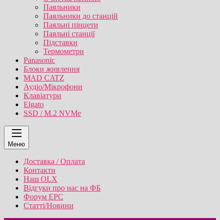
Паяльники
Паяльники до станцій
Паяльні пінцети
Паяльні станції
Підставки
Термометри
Panasonic
Блоки живлення
MAD CATZ
Аудіо/Мікрофони
Клавіатури
Elgato
SSD / M.2 NVMe
Меню
Доставка / Оплата
Контакти
Наш OLX
Відгуки про нас на ФБ
Форум EPC
Статті/Новини