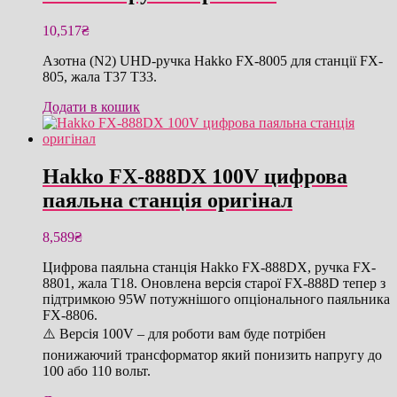
10,517
₴
Азотна (N2) UHD-ручка Hakko FX-8005 для станції FX-
805, жала T37 T33.
Додати в кошик
Hakko FX-888DX 100V цифрова
паяльна станція оригінал
8,589
₴
Цифрова паяльна станція Hakko FX-888DX, ручка FX-
8801, жала T18. Оновлена версія старої FX-888D тепер з
підтримкою 95W потужнішого опціонального паяльника
FX-8806.
⚠️ Версія 100V – для роботи вам буде потрібен
понижаючий трансформатор який понизить напругу до
100 або 110 вольт.