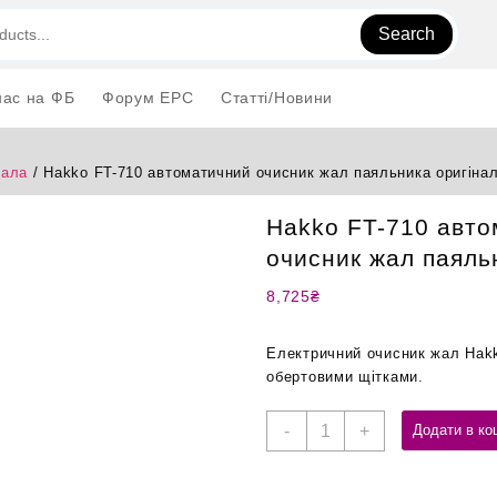
Search
нас на ФБ
Форум EPC
Статті/Новини
жала
/ Hakko FT-710 автоматичний очисник жал паяльника оригіна
Hakko FT-710 авт
очисник жал паяль
8,725
₴
Електричний очисник жал Hakk
обертовими щітками.
Hakko
-
+
Додати в ко
FT-
710
автоматичний