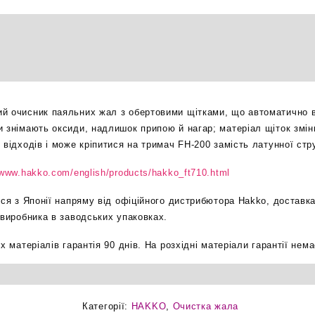
очисник
жал
паяльника
оригінал
кількість
ий очисник паяльних жал з обертовими щітками, що автоматично 
 знімають оксиди, надлишок припою й нагар; матеріал щіток змінн
 відходів і може кріпитися на тримач FH-200 замість латунної стр
/www.hakko.com/english/products/hakko_ft710.html
ься з Японії напряму від офіційного дистрибютора Hakko, доставка
 виробника в заводських упаковках.
х матеріалів гарантія 90 днів. На розхідні матеріали гарантії нема
Категорії:
HAKKO
,
Очистка жала