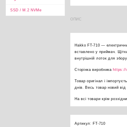
SSD / M.2 NVMe
ОПИС
Hakko FT-710 — електричн
вставлено у приймач. Щітки
внутрішній лоток для збору
Сторінка виробника
https:/
Товар оригінал і імпортуєт
днів. Весь товар новий від
На всі товари крім розхідни
Артикул:
FT-710