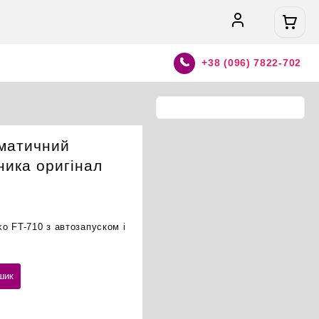
+38 (096) 7822-702
л
оматичний
ника оригінал
o FT-710 з автозапуском і
шик