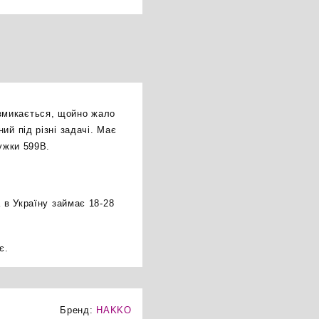
вмикається, щойно жало
ий під різні задачі. Має
ужки 599B.
 в Україну займає 18-28
є.
Бренд:
HAKKO