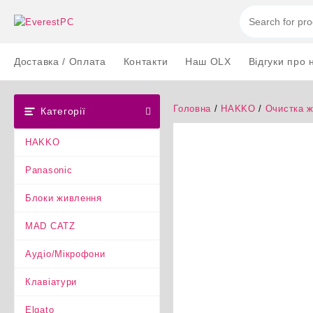
Перейти
до
вмісту
Доставка / Оплата
Контакти
Наш OLX
Відгуки про 
Головна
/
HAKKO
/
Очистка 
Категорії
HAKKO
Panasonic
Блоки живлення
MAD CATZ
Аудіо/Мікрофони
Клавіатури
Elgato