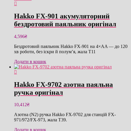
Hakko FX-901 акумуляторний
бездротовий паяльник оригінал
4,596
₴
Бездротовий паяльник Hakko FX-901 на 4×AA — до 120
хв роботи, без іскри й полум’я, жала T11
Додати в кошик
Hakko FX-9702 азотна паяльна
ручка оригінал
10,412
₴
Азотна (N2) ручка Hakko FX-9702 для станцій FX-
971/972/FX-973, жала T39.
Додати в кошик