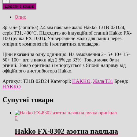
02D24
Додати в кошик
паяльне
жало
Опис
оригінал
кількість
Зрізане (лопатка) 2.4 мм паяльне жало Hakko T31B-02D24,
серія T31, 400°C. Підходить до індукційної станції Hakko FX-
100 (ручка FX-1001). Універсальне жало для пайки через-
отвірних компонентів і контактних площадок.
Ціни вказані за одну одиницю. На замовлення 2+ 5+ 10+ 15+
50+ 100+ шт. знижки від 2.5% до 33%. Товар може бути
різний. Товар оригінал і імпортується з Японії напряму від
офіційного дистрибютора Hakko.
Артикул:
T31B-02D24
Категорії:
HAKKO
,
Жала T31
Бренд:
HAKKO
Супутні товари
Hakko FX-8302 азотна паяльна