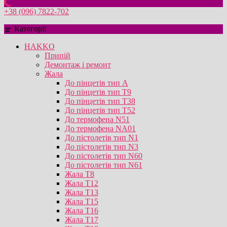
+38 (096) 7822-702
Категорії
HAKKO
Припій
Демонтаж і ремонт
Жала
До пінцетів тип А
До пінцетів тип T9
До пінцетів тип T38
До пінцетів тип T52
До термофена N51
До термофена NA01
До пістолетів тип N1
До пістолетів тип N3
До пістолетів тип N60
До пістолетів тип N61
Жала T8
Жала T12
Жала T13
Жала T15
Жала T16
Жала T17