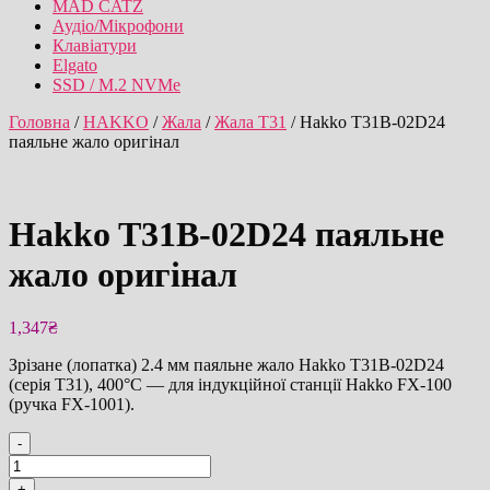
MAD CATZ
Аудіо/Мікрофони
Клавіатури
Elgato
SSD / M.2 NVMe
Головна
/
HAKKO
/
Жала
/
Жала T31
/ Hakko T31B-02D24
паяльне жало оригінал
Hakko T31B-02D24 паяльне
жало оригінал
1,347
₴
Зрізане (лопатка) 2.4 мм паяльне жало Hakko T31B-02D24
(серія T31), 400°C — для індукційної станції Hakko FX-100
(ручка FX-1001).
-
Hakko
T31B-
+