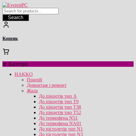
Перейти
до
вмісту
Search
Кошик
Категорії
HAKKO
Припій
Демонтаж і ремонт
Жала
До пінцетів тип А
До пінцетів тип T9
До пінцетів тип T38
До пінцетів тип T52
До термофена N51
До термофена NA01
До пістолетів тип N1
До пістолетів тип N3