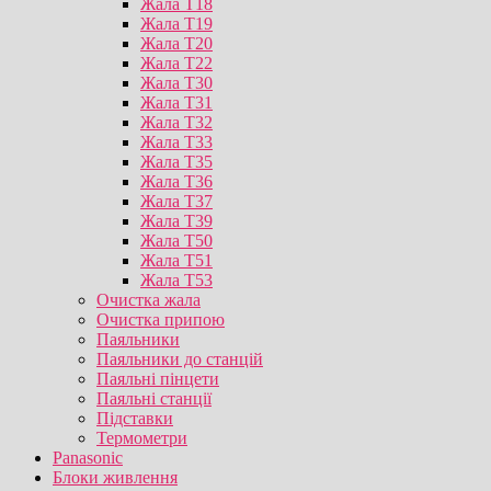
Жала T18
Жала T19
Жала T20
Жала T22
Жала T30
Жала T31
Жала T32
Жала T33
Жала T35
Жала T36
Жала T37
Жала T39
Жала T50
Жала T51
Жала T53
Очистка жала
Очистка припою
Паяльники
Паяльники до станцій
Паяльні пінцети
Паяльні станції
Підставки
Термометри
Panasonic
Блоки живлення