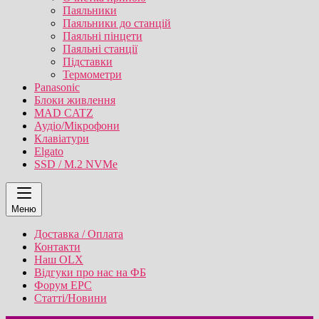
Паяльники
Паяльники до станцій
Паяльні пінцети
Паяльні станції
Підставки
Термометри
Panasonic
Блоки живлення
MAD CATZ
Аудіо/Мікрофони
Клавіатури
Elgato
SSD / M.2 NVMe
Меню
Доставка / Оплата
Контакти
Наш OLX
Відгуки про нас на ФБ
Форум EPC
Статті/Новини