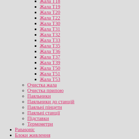
Жала T18
Жала T19
Жала T20
Жала T22
Жала T30
Жала T31
Жала T32
Жала T33
Жала T35
Жала T36
Жала T37
Жала T39
Жала T50
Жала T51
Жала T53
Очистка жала
Очистка припою
Паяльники
Паяльники до станцій
Паяльні пінцети
Паяльні станції
Підставки
Термометри
Panasonic
Блоки живлення