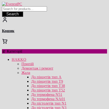
Перейти
до
вмісту
Search
Кошик
Категорії
HAKKO
Припій
Демонтаж і ремонт
Жала
До пінцетів тип А
До пінцетів тип T9
До пінцетів тип T38
До пінцетів тип T52
До термофена N51
До термофена NA01
До пістолетів тип N1
До пістолетів тип N3