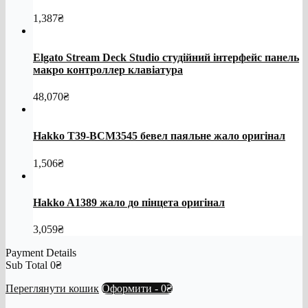
1,387
₴
Elgato Stream Deck Studio студійний інтерфейс панель
макро контроллер клавіатура
48,070
₴
Hakko T39-BCM3545 бевел паяльне жало оригінал
1,506
₴
Hakko A1389 жало до пінцета оригінал
3,059
₴
Payment Details
Sub Total
0
₴
Переглянути кошик
Оформити
-
0₴