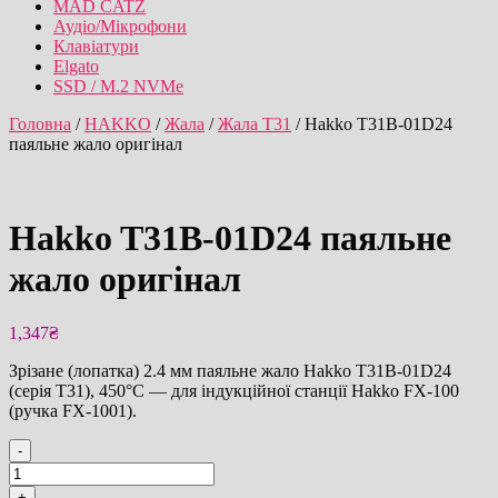
MAD CATZ
Аудіо/Мікрофони
Клавіатури
Elgato
SSD / M.2 NVMe
Головна
/
HAKKO
/
Жала
/
Жала T31
/ Hakko T31B-01D24
паяльне жало оригінал
Hakko T31B-01D24 паяльне
жало оригінал
1,347
₴
Зрізане (лопатка) 2.4 мм паяльне жало Hakko T31B-01D24
(серія T31), 450°C — для індукційної станції Hakko FX-100
(ручка FX-1001).
-
Hakko
T31B-
+