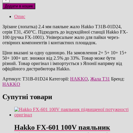
01D24
Додати в кошик
паяльне
жало
Опис
оригінал
кількість
Зрізане (лопатка) 2.4 мм паяльне жало Hakko T31B-01D24,
серія T31, 450°C. Підходить до індукційної станції Hakko FX-
100 (ручка FX-1001). Універсальне жало для пайки через-
отвірних компонентів і контактних площадок.
Ціни вказані за одну одиницю. На замовлення 2+ 5+ 10+ 15+
50+ 100+ шт. знижки від 2.5% до 33%. Товар може бути
різний. Товар оригінал і імпортується з Японії напряму від
офіційного дистрибютора Hakko.
Артикул:
T31B-01D24
Категорії:
HAKKO
,
Жала T31
Бренд:
HAKKO
Супутні товари
Hakko FX-601 100V паяльник