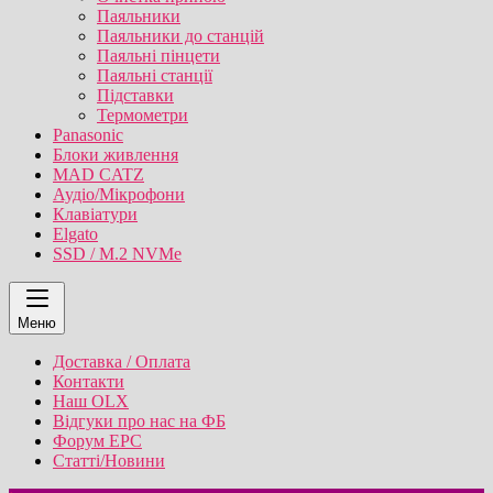
Паяльники
Паяльники до станцій
Паяльні пінцети
Паяльні станції
Підставки
Термометри
Panasonic
Блоки живлення
MAD CATZ
Аудіо/Мікрофони
Клавіатури
Elgato
SSD / M.2 NVMe
Меню
Доставка / Оплата
Контакти
Наш OLX
Відгуки про нас на ФБ
Форум EPC
Статті/Новини