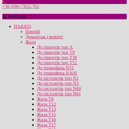
+38 (096) 7822-702
Категорії
HAKKO
Припій
Демонтаж і ремонт
Жала
До пінцетів тип А
До пінцетів тип T9
До пінцетів тип T38
До пінцетів тип T52
До термофена N51
До термофена NA01
До пістолетів тип N1
До пістолетів тип N3
До пістолетів тип N60
До пістолетів тип N61
Жала T8
Жала T12
Жала T13
Жала T15
Жала T16
Жала T17