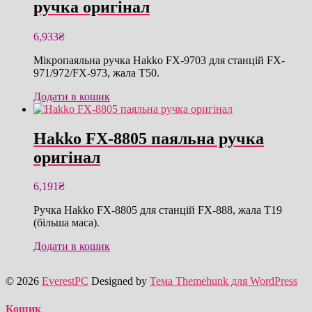
ручка оригінал
6,933
₴
Мікропаяльна ручка Hakko FX-9703 для станцій FX-
971/972/FX-973, жала T50.
Додати в кошик
Hakko FX-8805 паяльна ручка
оригінал
6,191
₴
Ручка Hakko FX-8805 для станцій FX-888, жала T19
(більша маса).
Додати в кошик
© 2026
EverestPC
Designed by
Тема Themehunk для WordPress
Кошик