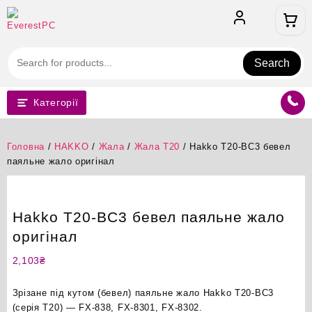
Перейти
до
вмісту
Search
Категорії
Головна
/
HAKKO
/
Жала
/
Жала T20
/ Hakko T20-BC3 бевел
паяльне жало оригінал
Hakko T20-BC3 бевел паяльне жало
оригінал
2,103
₴
Зрізане під кутом (бевел) паяльне жало Hakko T20-BC3
(серія T20) — FX-838, FX-8301, FX-8302.