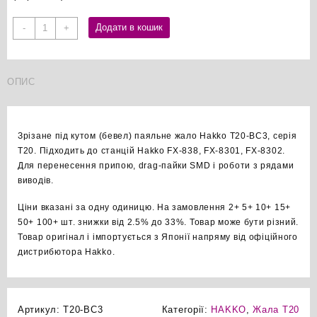
Hakko
Додати в кошик
-
+
T20-
BC3
бевел
ОПИС
паяльне
жало
оригінал
кількість
Зрізане під кутом (бевел) паяльне жало Hakko T20-BC3, серія
T20. Підходить до станцій Hakko FX-838, FX-8301, FX-8302.
Для перенесення припою, drag-пайки SMD і роботи з рядами
виводів.
Ціни вказані за одну одиницю. На замовлення 2+ 5+ 10+ 15+
50+ 100+ шт. знижки від 2.5% до 33%. Товар може бути різний.
Товар оригінал і імпортується з Японії напряму від офіційного
дистрибютора Hakko.
Артикул:
T20-BC3
Категорії:
HAKKO
,
Жала T20