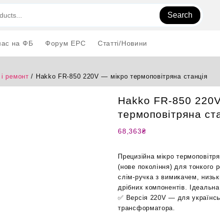
Search
нас на ФБ
Форум EPC
Статті/Новини
і ремонт
/ Hakko FR-850 220V — мікро термоповітряна станція
Hakko FR-850 220V
термоповітряна ст
68,363
₴
Прецизійна мікро термоповітр
(нове покоління) для тонкого 
слім-ручка з вимикачем, низьк
дрібних компонентів. Ідеальна
✅ Версія 220V — для українсь
трансформатора.