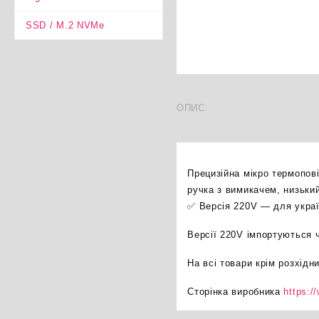
SSD / M.2 NVMe
ОПИС
Прецизійна мікро термопові
ручка з вимикачем, низький
✅ Версія 220V — для украї
Версії 220V імпортуються ч
На всі товари крім розхідни
Сторінка виробника
https:/