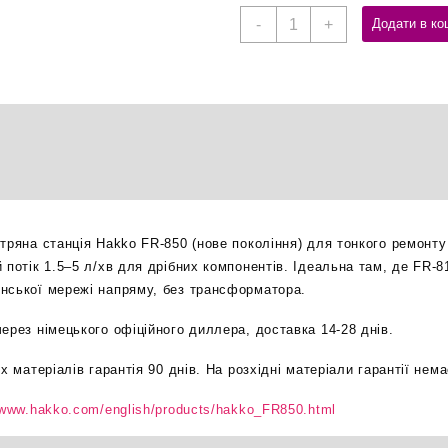
Hakko
-
+
Додати в ко
FR-
850
220V
—
мікро
термоповітряна
станція
кількість
тряна станція Hakko FR-850 (нове покоління) для тонкого ремонту 
 потік 1.5–5 л/хв для дрібних компонентів. Ідеальна там, де FR-8
нської мережі напряму, без трансформатора.
ерез німецького офіційного диллера, доставка 14-28 днів.
х матеріалів гарантія 90 днів. На розхідні матеріали гарантії нема
/www.hakko.com/english/products/hakko_FR850.html