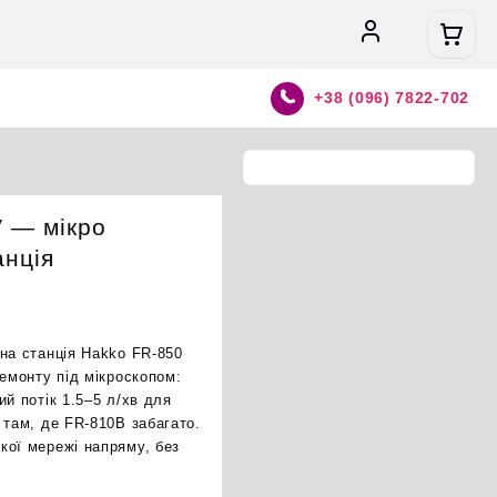
+38 (096) 7822-702
 — мікро
анція
яна станція Hakko FR-850
ремонту під мікроскопом:
ий потік 1.5–5 л/хв для
 там, де FR-810B забагато.
кої мережі напряму, без