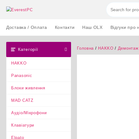
Перейти
до
вмісту
Доставка / Оплата
Контакти
Наш OLX
Відгуки про 
Головна
/
HAKKO
/
Демонтаж 
Категорії
HAKKO
Panasonic
Блоки живлення
MAD CATZ
Аудіо/Мікрофони
Клавіатури
Elgato