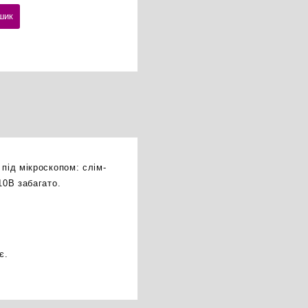
шик
під мікроскопом: слім-
10B забагато.
є.