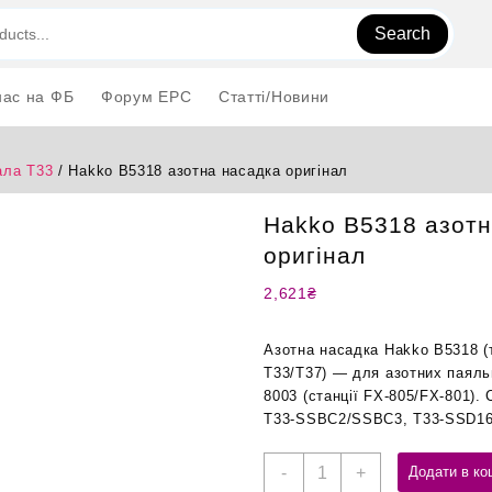
Search
нас на ФБ
Форум EPC
Статті/Новини
ла T33
/ Hakko B5318 азотна насадка оригінал
Hakko B5318 азотн
оригінал
2,621
₴
Азотна насадка Hakko B5318 (т
T33/T37) — для азотних паяль
8003 (станції FX-805/FX-801). 
T33-SSBC2/SSBC3, T33-SSD16
Hakko
-
+
Додати в ко
B5318