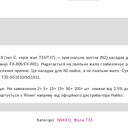
азотна
насадка
оригінал
кількість
8 (тип C, серія жал T33/T37) — оригінальна азотна (N2) насадка 
нції FX-805/FX-801). Надягається на паяльне жало і забезпечує р
слення припою. Це насадка для N2-пайки, а не паяльне жало. Суміс
 T33-SS1610/SS1611.
ицю. На замовлення 2+ 5+ 10+ 15+ 50+ 100+ шт. знижки від 2.5% д
мпортується з Японії напряму від офіційного дистрибютора Hakko.
Категорії:
HAKKO
,
Жала T33