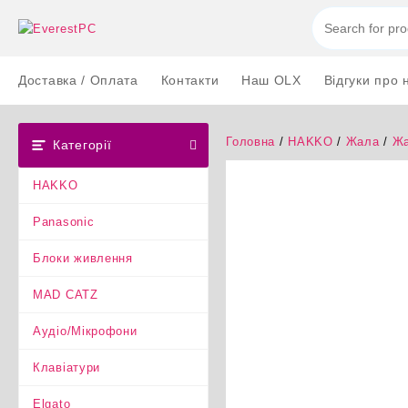
Перейти
до
вмісту
Доставка / Оплата
Контакти
Наш OLX
Відгуки про 
Головна
/
HAKKO
/
Жала
/
Жа
Категорії
HAKKO
Panasonic
Блоки живлення
MAD CATZ
Аудіо/Мікрофони
Клавіатури
Elgato