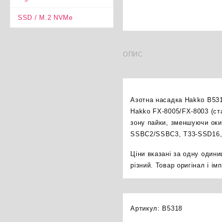
SSD / M.2 NVMe
ОПИС
Азотна насадка Hakko B531
Hakko FX-8005/FX-8003 (ста
зону пайки, зменшуючи оки
SSBC2/SSBC3, T33-SSD16,
Ціни вказані за одну один
різний. Товар оригінал і і
Артикул:
B5318