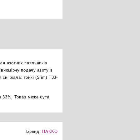
для азотних паяльників
івномірну подачу азоту в
ні жала: тонкі (Slim) T33-
о 33%. Товар може бути
Бренд:
HAKKO