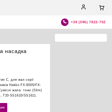
+38 (096) 7822-702
а насадка
ип C, для жал серії
ників Hakko FX-8005/FX-
Сумісні жала: тонкі (Slim)
, T33-SS1610/SS1611.
шик