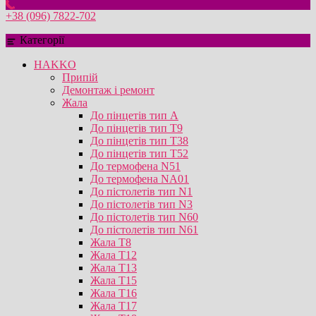
+38 (096) 7822-702
Категорії
HAKKO
Припій
Демонтаж і ремонт
Жала
До пінцетів тип А
До пінцетів тип T9
До пінцетів тип T38
До пінцетів тип T52
До термофена N51
До термофена NA01
До пістолетів тип N1
До пістолетів тип N3
До пістолетів тип N60
До пістолетів тип N61
Жала T8
Жала T12
Жала T13
Жала T15
Жала T16
Жала T17