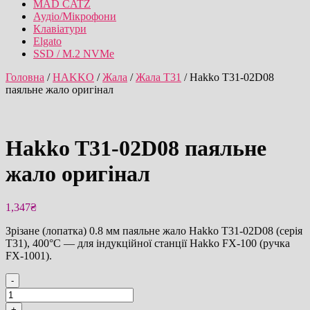
MAD CATZ
Аудіо/Мікрофони
Клавіатури
Elgato
SSD / M.2 NVMe
Головна
/
HAKKO
/
Жала
/
Жала T31
/ Hakko T31-02D08
паяльне жало оригінал
Hakko T31-02D08 паяльне
жало оригінал
1,347
₴
Зрізане (лопатка) 0.8 мм паяльне жало Hakko T31-02D08 (серія
T31), 400°C — для індукційної станції Hakko FX-100 (ручка
FX-1001).
-
Hakko
T31-
+