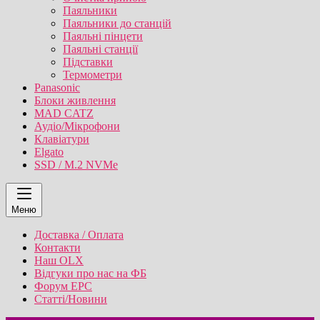
Паяльники
Паяльники до станцій
Паяльні пінцети
Паяльні станції
Підставки
Термометри
Panasonic
Блоки живлення
MAD CATZ
Аудіо/Мікрофони
Клавіатури
Elgato
SSD / M.2 NVMe
Меню
Доставка / Оплата
Контакти
Наш OLX
Відгуки про нас на ФБ
Форум EPC
Статті/Новини