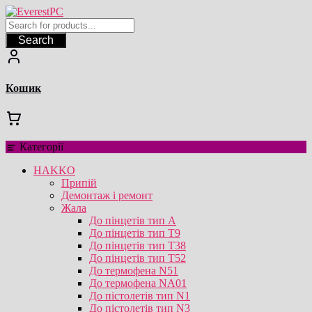
Перейти
до
вмісту
Search
Кошик
Категорії
HAKKO
Припій
Демонтаж і ремонт
Жала
До пінцетів тип А
До пінцетів тип T9
До пінцетів тип T38
До пінцетів тип T52
До термофена N51
До термофена NA01
До пістолетів тип N1
До пістолетів тип N3