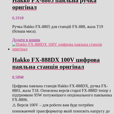
Hakko FX-8805 паяльна ручка
оригінал
6,191
₴
Ручка Hakko FX-8805 для станцій FX-888, жала T19
(більша маса).
Додати в кошик
Hakko FX-888DX 100V цифрова
паяльна станція оригінал
8,589
₴
Цифрова паяльна станція Hakko FX-888DX, ручка FX-
8801, жала T18. Оновлена версія старої FX-888D тепер з
підтримкою 95W потужнішого опціонального паяльника
FX-8806.
⚠️ Версія 100V – для роботи вам буде потрібен
понижаючий трансформатор який понизить напругу до