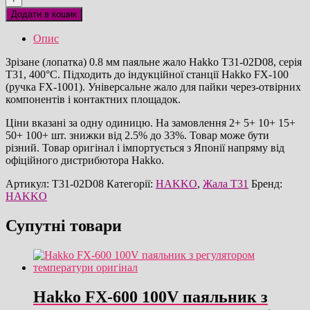
02D08
Додати в кошик
паяльне
жало
Опис
оригінал
кількість
Зрізане (лопатка) 0.8 мм паяльне жало Hakko T31-02D08, серія
T31, 400°C. Підходить до індукційної станції Hakko FX-100
(ручка FX-1001). Універсальне жало для пайки через-отвірних
компонентів і контактних площадок.
Ціни вказані за одну одиницю. На замовлення 2+ 5+ 10+ 15+
50+ 100+ шт. знижки від 2.5% до 33%. Товар може бути
різний. Товар оригінал і імпортується з Японії напряму від
офіційного дистрибютора Hakko.
Артикул:
T31-02D08
Категорії:
HAKKO
,
Жала T31
Бренд:
HAKKO
Супутні товари
Hakko FX-600 100V паяльник з