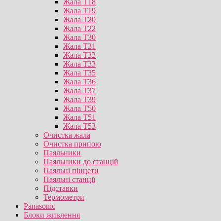
Жала T18
Жала T19
Жала T20
Жала T22
Жала T30
Жала T31
Жала T32
Жала T33
Жала T35
Жала T36
Жала T37
Жала T39
Жала T50
Жала T51
Жала T53
Очистка жала
Очистка припою
Паяльники
Паяльники до станцій
Паяльні пінцети
Паяльні станції
Підставки
Термометри
Panasonic
Блоки живлення