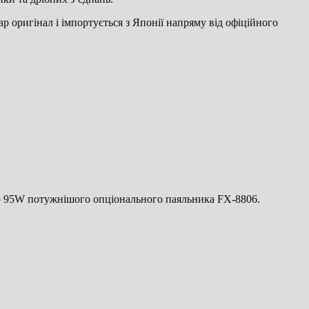
р оригінал і імпортується з Японії напряму від офіційного
ою 95W потужнішого опціонального паяльника FX-8806.