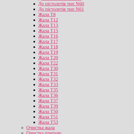
До пістолетів тип N60
До пістолетів тип N61
Жала T8
Жала T12
Жала T13
Жала T15
Жала T16
Жала T17
Жала T18
Жала T19
Жала T20
Жала T22
Жала T30
Жала T31
Жала T32
Жала T33
Жала T35
Жала T36
Жала T37
Жала T39
Жала T50
Жала T51
Жала T53
Очистка жала
Очистка припою