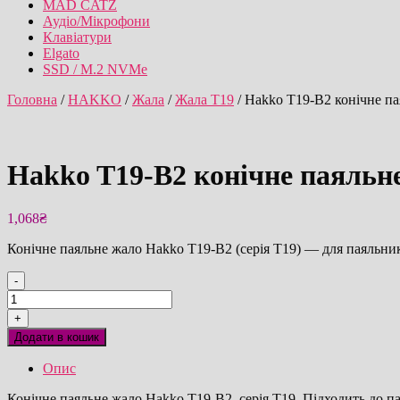
MAD CATZ
Аудіо/Мікрофони
Клавіатури
Elgato
SSD / M.2 NVMe
Головна
/
HAKKO
/
Жала
/
Жала T19
/ Hakko T19-B2 конічне па
Hakko T19-B2 конічне паяльн
1,068
₴
Конічне паяльне жало Hakko T19-B2 (серія T19) — для паяльни
-
Hakko
T19-
+
B2
Додати в кошик
конічне
паяльне
Опис
жало
оригінал
Конічне паяльне жало Hakko T19-B2, серія T19. Підходить до п