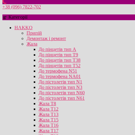
+38 (096) 7822-702
Категорії
HAKKO
Припій
Демонтаж і ремонт
Жала
До пінцетів тип А
До пінцетів тип T9
До пінцетів тип T38
До пінцетів тип T52
До термофена N51
До термофена NA01
До пістолетів тип N1
До пістолетів тип N3
До пістолетів тип N60
До пістолетів тип N61
Жала T8
Жала T12
Жала T13
Жала T15
Жала T16
Жала T17