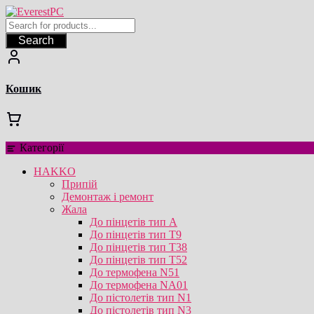
Перейти
до
вмісту
Search
Кошик
Категорії
HAKKO
Припій
Демонтаж і ремонт
Жала
До пінцетів тип А
До пінцетів тип T9
До пінцетів тип T38
До пінцетів тип T52
До термофена N51
До термофена NA01
До пістолетів тип N1
До пістолетів тип N3