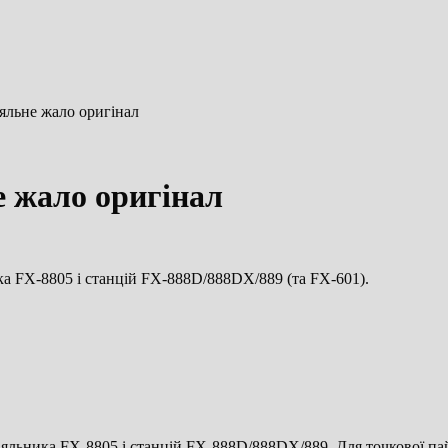
яльне жало оригінал
е жало оригінал
ка FX-8805 і станцій FX-888D/888DX/889 (та FX-601).
аяльника FX-8805 і станцій FX-888D/888DX/889. Для точкової пай