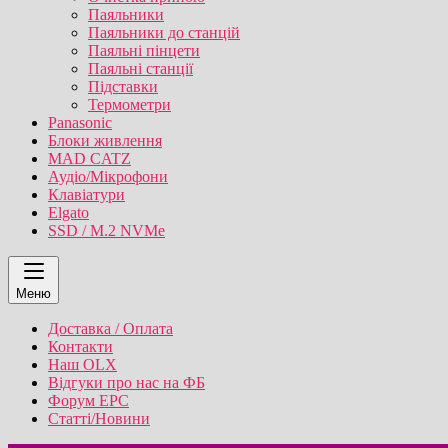
Паяльники
Паяльники до станцій
Паяльні пінцети
Паяльні станції
Підставки
Термометри
Panasonic
Блоки живлення
MAD CATZ
Аудіо/Мікрофони
Клавіатури
Elgato
SSD / M.2 NVMe
Меню
Доставка / Оплата
Контакти
Наш OLX
Відгуки про нас на ФБ
Форум EPC
Статті/Новини