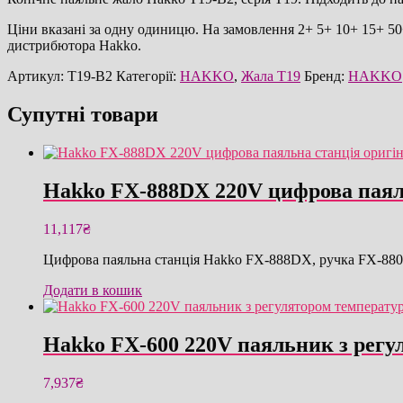
кількість
Ціни вказані за одну одиницю. На замовлення 2+ 5+ 10+ 15+ 50+
дистрибютора Hakko.
Артикул:
T19-B2
Категорії:
HAKKO
,
Жала T19
Бренд:
HAKKO
Супутні товари
Hakko FX-888DX 220V цифрова паял
11,117
₴
Цифрова паяльна станція Hakko FX-888DX, ручка FX-8801
Додати в кошик
Hakko FX-600 220V паяльник з регу
7,937
₴