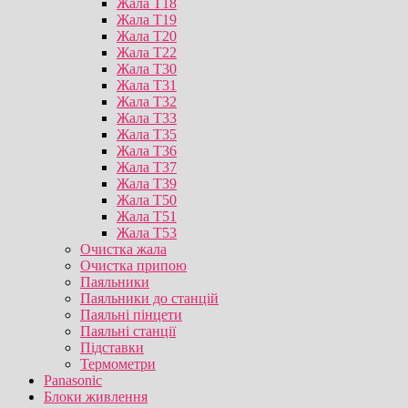
Жала T18
Жала T19
Жала T20
Жала T22
Жала T30
Жала T31
Жала T32
Жала T33
Жала T35
Жала T36
Жала T37
Жала T39
Жала T50
Жала T51
Жала T53
Очистка жала
Очистка припою
Паяльники
Паяльники до станцій
Паяльні пінцети
Паяльні станції
Підставки
Термометри
Panasonic
Блоки живлення