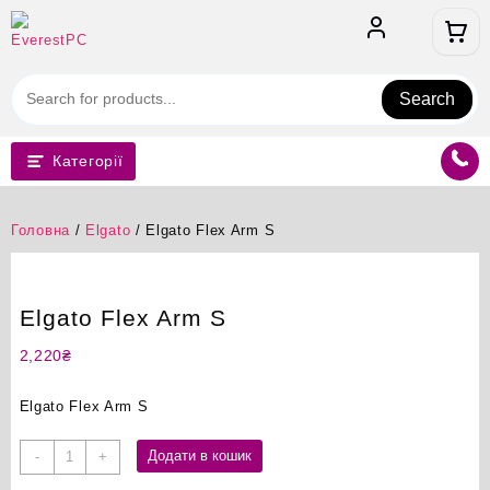
Перейти
до
вмісту
Search
Категорії
Головна
/
Elgato
/ Elgato Flex Arm S
Elgato Flex Arm S
2,220
₴
Elgato Flex Arm S
Elgato
Додати в кошик
-
+
Flex