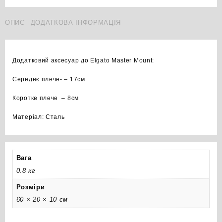
Arm
S
ОПИС
ДОДАТКОВА ІНФОРМАЦІЯ
кількість
Додатковий аксесуар до Elgato Master Mount:
Середнє плече- – 17см
Коротке плече – 8см
Матеріал: Сталь
Вага
0.8 кг
Розміри
60 × 20 × 10 см