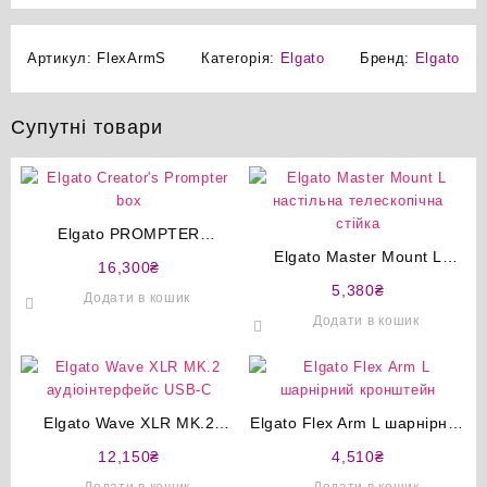
Артикул:
FlexArmS
Категорія:
Elgato
Бренд:
Elgato
Супутні товари
Elgato PROMPTER
телесуфлер із вбудованим
Elgato Master Mount L
16,300
₴
екраном 9″
настільна телескопічна
5,380
₴
Додати в кошик
стійка
Додати в кошик
Elgato Wave XLR MK.2
Elgato Flex Arm L шарнірний
аудіоінтерфейс USB-C
кронштейн
12,150
₴
4,510
₴
Додати в кошик
Додати в кошик