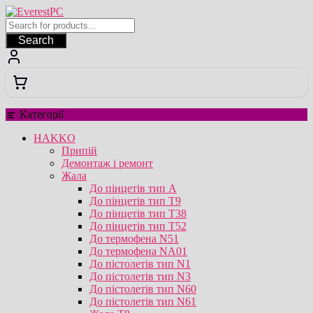
Перейти
до
вмісту
Search
Категорії
HAKKO
Припій
Демонтаж і ремонт
Жала
До пінцетів тип А
До пінцетів тип T9
До пінцетів тип T38
До пінцетів тип T52
До термофена N51
До термофена NA01
До пістолетів тип N1
До пістолетів тип N3
До пістолетів тип N60
До пістолетів тип N61