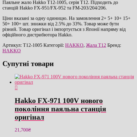
кількість
Паяльне жало Hakko T12-1005, серія T12. Підходить до
станцій Hakko FX-951/FX-952 та FM-203/204/206.
Ціни вказані за одну одиницю. На замовлення 2+ 5+ 10+ 15+
50+ 100+ шт. знижки від 2.5% до 33%. Товар може бути
різний. Товар оригінал і імпортується з Японії напряму від
офіційного дистрибютора Hakko.
Артикул:
T12-1005
Категорії:
HAKKO
,
Жала T12
Бренд:
HAKKO
Супутні товари
Hakko FX-971 100V нового
покоління паяльна станція
оригінал
21,700
₴