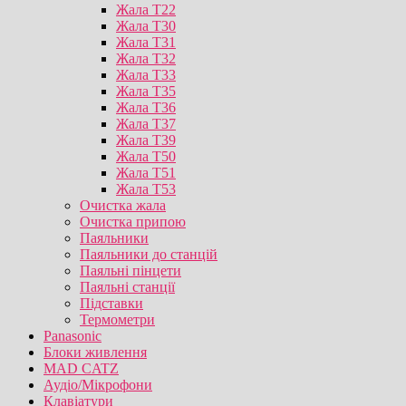
Жала T22
Жала T30
Жала T31
Жала T32
Жала T33
Жала T35
Жала T36
Жала T37
Жала T39
Жала T50
Жала T51
Жала T53
Очистка жала
Очистка припою
Паяльники
Паяльники до станцій
Паяльні пінцети
Паяльні станції
Підставки
Термометри
Panasonic
Блоки живлення
MAD CATZ
Аудіо/Мікрофони
Клавіатури