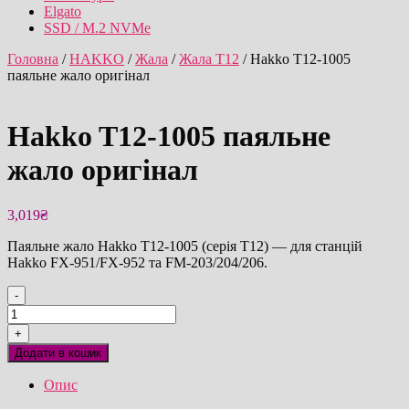
Elgato
SSD / M.2 NVMe
Головна
/
HAKKO
/
Жала
/
Жала T12
/ Hakko T12-1005
паяльне жало оригінал
Hakko T12-1005 паяльне
жало оригінал
3,019
₴
Паяльне жало Hakko T12-1005 (серія T12) — для станцій
Hakko FX-951/FX-952 та FM-203/204/206.
-
Hakko
T12-
+
1005
Додати в кошик
паяльне
жало
Опис
оригінал