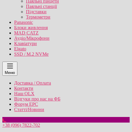
Паяльні пінцети
Паяльні станції
Підставки
Термометри
Panasonic
Блоки живлення
MAD CATZ
Аудіо/Мікрофони
Клавіатури
Elgato
SSD / M.2 NVMe
Меню
Доставка / Оплата
Контакти
Наш OLX
Відгуки про нас на ФБ
Форум EPC
Статті/Новини
+38 (096) 7822-702