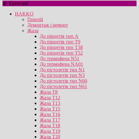
Категорії
HAKKO
Припій
Демонтаж і ремонт
Жала
До пінцетів тип А
До пінцетів тип T9
До пінцетів тип T38
До пінцетів тип T52
До термофена N51
До термофена NA01
До пістолетів тип N1
До пістолетів тип N3
До пістолетів тип N60
До пістолетів тип N61
Жала T8
Жала T12
Жала T13
Жала T15
Жала T16
Жала T17
Жала T18
Жала T19
Жала T20