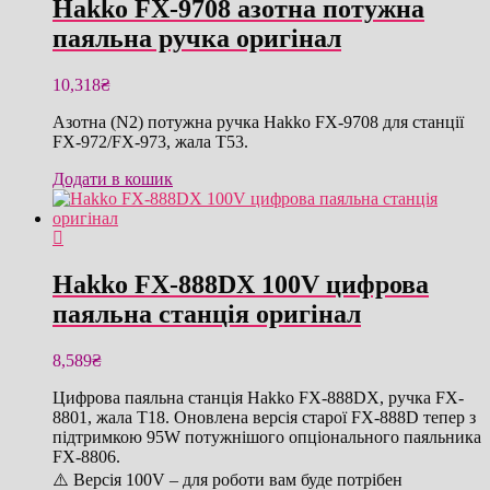
Hakko FX-9708 азотна потужна
паяльна ручка оригінал
10,318
₴
Азотна (N2) потужна ручка Hakko FX-9708 для станції
FX-972/FX-973, жала T53.
Додати в кошик
Hakko FX-888DX 100V цифрова
паяльна станція оригінал
8,589
₴
Цифрова паяльна станція Hakko FX-888DX, ручка FX-
8801, жала T18. Оновлена версія старої FX-888D тепер з
підтримкою 95W потужнішого опціонального паяльника
FX-8806.
⚠️ Версія 100V – для роботи вам буде потрібен