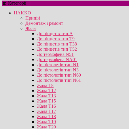
Категорії
HAKKO
Припій
Демонтаж і ремонт
Жала
До пінцетів тип А
До пінцетів тип T9
До пінцетів тип T38
До пінцетів тип T52
До термофена N51
До термофена NA01
До пістолетів тип N1
До пістолетів тип N3
До пістолетів тип N60
До пістолетів тип N61
Жала T8
Жала T12
Жала T13
Жала T15
Жала T16
Жала T17
Жала T18
Жала T19
Жала T20