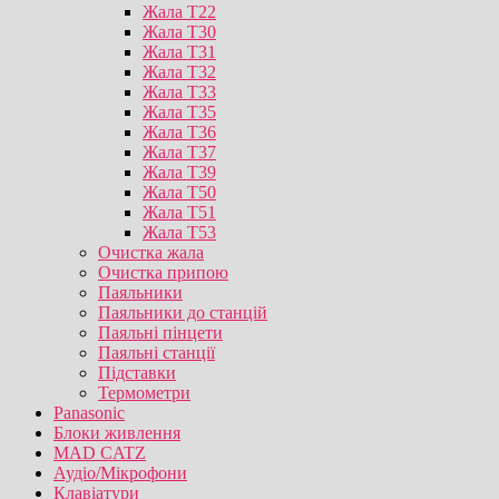
Жала T22
Жала T30
Жала T31
Жала T32
Жала T33
Жала T35
Жала T36
Жала T37
Жала T39
Жала T50
Жала T51
Жала T53
Очистка жала
Очистка припою
Паяльники
Паяльники до станцій
Паяльні пінцети
Паяльні станції
Підставки
Термометри
Panasonic
Блоки живлення
MAD CATZ
Аудіо/Мікрофони
Клавіатури