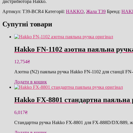
дистрибютора Hakko.
Артикул:
T39-BCR4
Категорії:
HAKKO
,
Жала T39
Бренд:
HAK
Супутні товари
Hakko FN-1102 азотна паяльна ручк
12,754
₴
Азотна (N2) паяльна ручка Hakko FN-1102 для станції FN-
Додати в кошик
Hakko FX-8801 стандартна паяльна 
6,017
₴
Стандартна ручка Hakko FX-8801 для FX-888D/DX/889, ж
Додати в кошик