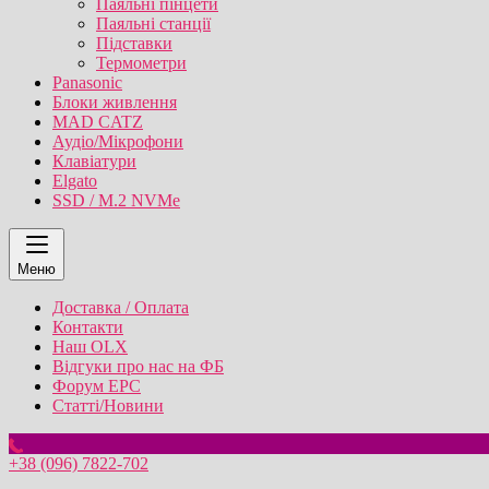
Паяльні пінцети
Паяльні станції
Підставки
Термометри
Panasonic
Блоки живлення
MAD CATZ
Аудіо/Мікрофони
Клавіатури
Elgato
SSD / M.2 NVMe
Меню
Доставка / Оплата
Контакти
Наш OLX
Відгуки про нас на ФБ
Форум EPC
Статті/Новини
+38 (096) 7822-702