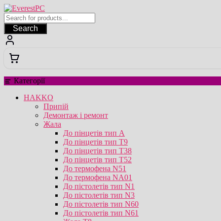
Перейти
до
вмісту
Search
Категорії
HAKKO
Припій
Демонтаж і ремонт
Жала
До пінцетів тип А
До пінцетів тип T9
До пінцетів тип T38
До пінцетів тип T52
До термофена N51
До термофена NA01
До пістолетів тип N1
До пістолетів тип N3
До пістолетів тип N60
До пістолетів тип N61