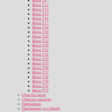
Жала T8
Жала T12
Жала T13
Жала T15
Жала T16
Жала T17
Жала T18
Жала T19
Жала T20
Жала T22
Жала T30
Жала T31
Жала T32
Жала T33
Жала T35
Жала T36
Жала T37
Жала T39
Жала T50
Жала T51
Жала T53
Очистка жала
Очистка припою
Паяльники
Паяльники до станцій