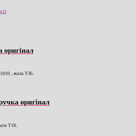
KO
а оригінал
1010 , жала T36.
ручка оригінал
ала T18.