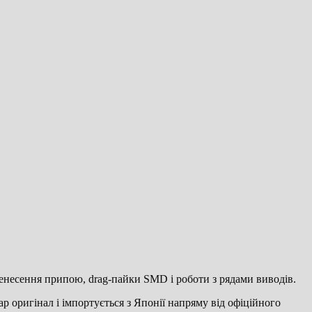
ренесення припою, drag-пайки SMD і роботи з рядами виводів.
р оригінал і імпортується з Японії напряму від офіційного