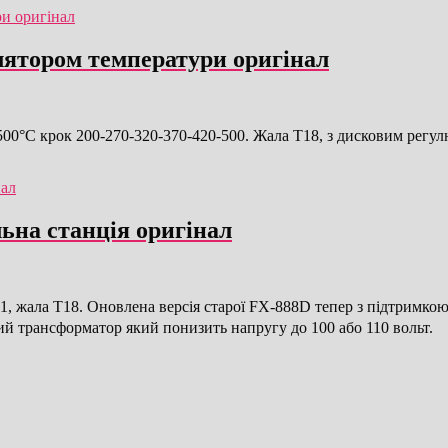
лятором температури оригінал
 500°C крок 200-270-320-370-420-500. Жала T18, з дисковим регу
ьна станція оригінал
, жала T18. Оновлена версія старої FX-888D тепер з підтримк
ий трансформатор який понизить напругу до 100 або 110 вольт.