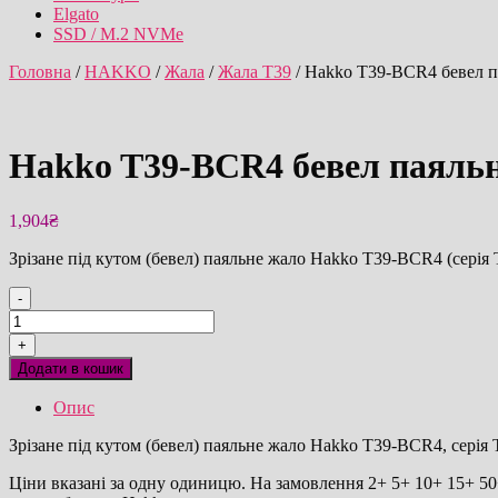
Elgato
SSD / M.2 NVMe
Головна
/
HAKKO
/
Жала
/
Жала T39
/ Hakko T39-BCR4 бевел п
Hakko T39-BCR4 бевел паяльн
1,904
₴
Зрізане під кутом (бевел) паяльне жало Hakko T39-BCR4 (серія
-
Hakko
T39-
+
BCR4
Додати в кошик
бевел
паяльне
Опис
жало
оригінал
Зрізане під кутом (бевел) паяльне жало Hakko T39-BCR4, серія
кількість
Ціни вказані за одну одиницю. На замовлення 2+ 5+ 10+ 15+ 50+