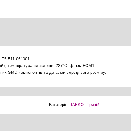
511-
061001
припій
Sn-
0.7Cu-
0.05Ni
Φ0.6мм
оригінал
кількість
 FS-511-061001.
ний), температура плавлення 227°C, флюс ROM1.
них SMD-компонентів та деталей середнього розміру.
Категорії:
HAKKO
,
Припій