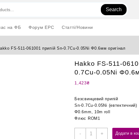
Search
нас на ФБ
Форум EPC
Статті/Новини
akko FS-511-061001 припій Sn-0.7Cu-0.05Ni Φ0.6мм оригінал
Hakko FS-511-0610
0.7Cu-0.05Ni Φ0.6
1,423
₴
Безсвинцевий припій
Sn-0.7Cu-0.05Ni (евтектичний)
Φ0.6mm, 10m roll
Флюс ROM1
Hakko
-
+
Додати в ко
FS-