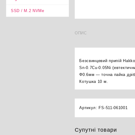
SSD / M.2 NVMe
ОПИС
Безсвинцевий припій Hakko
Sn-0.7Cu-0.05Ni (евтектич
Φ0.6мм — точна пайка дріб
Котушка 10 м.
Артикул:
FS-511-061001
Супутні товари