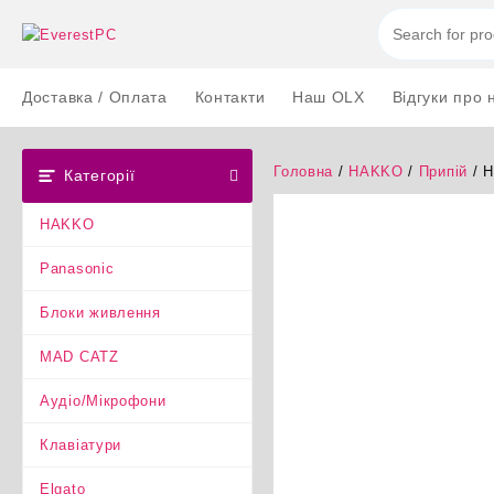
Перейти
до
вмісту
Доставка / Оплата
Контакти
Наш OLX
Відгуки про 
Головна
/
HAKKO
/
Припій
/ H
Категорії
HAKKO
Panasonic
Блоки живлення
MAD CATZ
Аудіо/Мікрофони
Клавіатури
Elgato