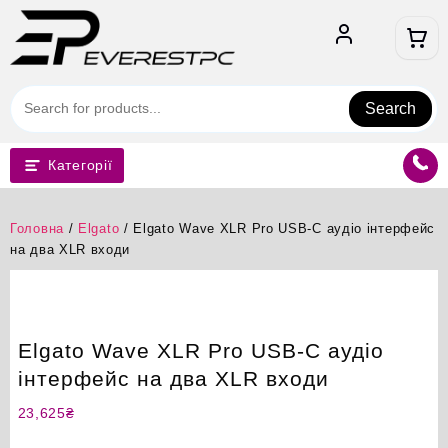
Перейти
до
вмісту
Search
Категорії
Головна
/
Elgato
/ Elgato Wave XLR Pro USB-C аудіо інтерфейс
на два XLR входи
Elgato Wave XLR Pro USB-C аудіо
інтерфейс на два XLR входи
23,625
₴