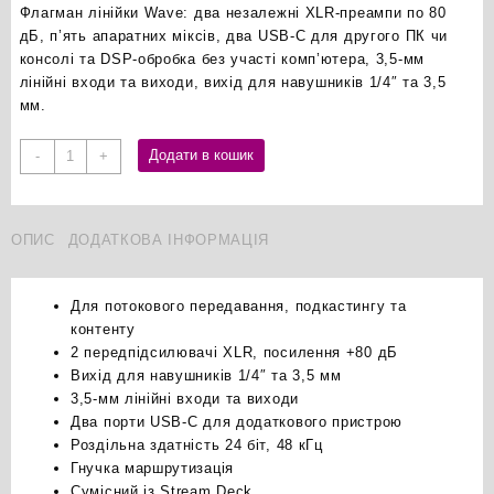
Флагман лінійки Wave: два незалежні XLR-преампи по 80
дБ, п’ять апаратних міксів, два USB-C для другого ПК чи
консолі та DSP-обробка без участі комп’ютера,
3,5-мм
лінійні входи та виходи, в
ихід для навушників 1/4″ та 3,5
мм.
Elgato
Додати в кошик
-
+
Wave
XLR
Pro
ОПИС
ДОДАТКОВА ІНФОРМАЦІЯ
USB-
C
аудіо
Для потокового передавання, подкастингу та
інтерфейс
контенту
на
2 передпідсилювачі XLR, посилення +80 дБ
два
Вихід для навушників 1/4″ та 3,5 мм
XLR
3,5-мм лінійні входи та виходи
входи
Два порти USB-C для додаткового пристрою
кількість
Роздільна здатність 24 біт, 48 кГц
Гнучка маршрутизація
Сумісний із Stream Deck