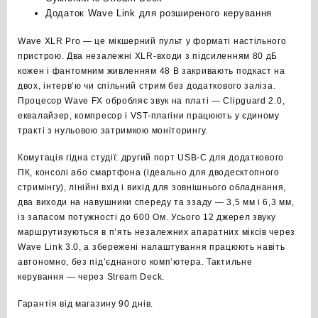
Додаток Wave Link для розширеного керування
Wave XLR Pro — це мікшерний пульт у форматі настільного
пристрою. Два незалежні XLR-входи з підсиленням 80 дБ
кожен і фантомним живленням 48 В закривають подкаст на
двох, інтерв’ю чи спільний стрим без додаткового заліза.
Процесор Wave FX обробляє звук на платі — Clipguard 2.0,
еквалайзер, компресор і VST-плагіни працюють у єдиному
тракті з нульовою затримкою моніторингу.
Комутація гідна студії: другий порт USB-C для додаткового
ПК, консолі або смартфона (ідеально для дводесктопного
стримінгу), лінійні вхід і вихід для зовнішнього обладнання,
два виходи на навушники спереду та ззаду — 3,5 мм і 6,3 мм,
із запасом потужності до 600 Ом. Усього 12 джерел звуку
маршрутизуються в п’ять незалежних апаратних міксів через
Wave Link 3.0, а збережені налаштування працюють навіть
автономно, без під’єднаного комп’ютера. Тактильне
керування — через Stream Deck.
Гарантія від магазину 90 днів.