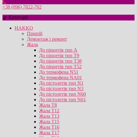
+38 (096) 7822-702
Категорії
HAKKO
Припій
Демонтаж і ремонт
Жала
До пінцетів тип А
До пінцетів тип T9
До пінцетів тип T38
До пінцетів тип T52
До термофена N51
До термофена NA01
До пістолетів тип N1
До пістолетів тип N3
До пістолетів тип N60
До пістолетів тип N61
Жала T8
Жала T12
Жала T13
Жала T15
Жала T16
Жала T17