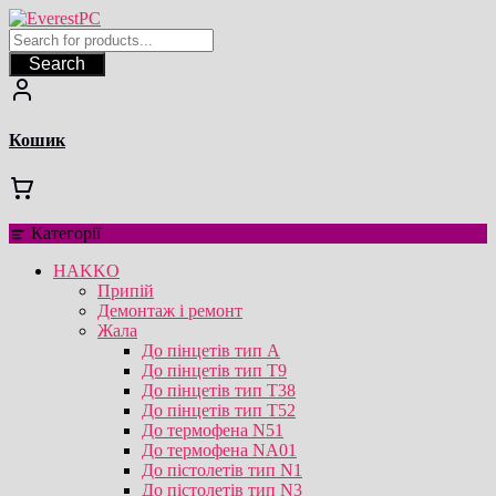
Перейти
до
вмісту
Search
Кошик
Категорії
HAKKO
Припій
Демонтаж і ремонт
Жала
До пінцетів тип А
До пінцетів тип T9
До пінцетів тип T38
До пінцетів тип T52
До термофена N51
До термофена NA01
До пістолетів тип N1
До пістолетів тип N3