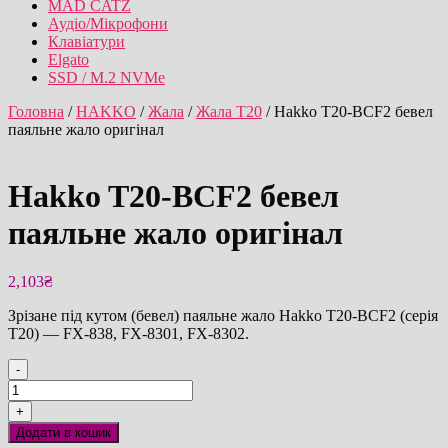
MAD CATZ
Аудіо/Мікрофони
Клавіатури
Elgato
SSD / M.2 NVMe
Головна
/
HAKKO
/
Жала
/
Жала T20
/ Hakko T20-BCF2 бевел
паяльне жало оригінал
Hakko T20-BCF2 бевел
паяльне жало оригінал
2,103
₴
Зрізане під кутом (бевел) паяльне жало Hakko T20-BCF2 (серія
T20) — FX-838, FX-8301, FX-8302.
-
Hakko
T20-
+
BCF2
Додати в кошик
бевел