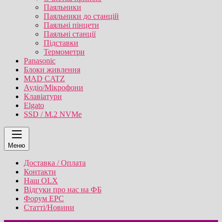
Паяльники
Паяльники до станцій
Паяльні пінцети
Паяльні станції
Підставки
Термометри
Panasonic
Блоки живлення
MAD CATZ
Аудіо/Мікрофони
Клавіатури
Elgato
SSD / M.2 NVMe
Меню
Доставка / Оплата
Контакти
Наш OLX
Відгуки про нас на ФБ
Форум EPC
Статті/Новини