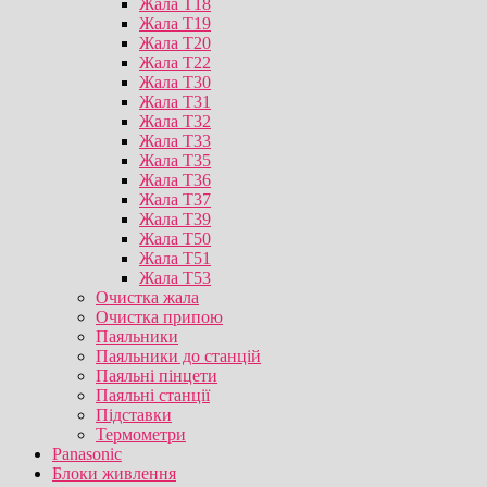
Жала T18
Жала T19
Жала T20
Жала T22
Жала T30
Жала T31
Жала T32
Жала T33
Жала T35
Жала T36
Жала T37
Жала T39
Жала T50
Жала T51
Жала T53
Очистка жала
Очистка припою
Паяльники
Паяльники до станцій
Паяльні пінцети
Паяльні станції
Підставки
Термометри
Panasonic
Блоки живлення