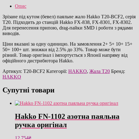
паяльне
Опис
жало
оригінал
Зрізане під кутом (бевел) паяльне жало Hakko T20-BCF2, серія
кількість
T20. Підходить до станцій Hakko FX-838, FX-8301, FX-8302.
Для перенесення припою, drag-пайки SMD і роботи з рядами
виводів.
Ціни вказані за одну одиницю. На замовлення 2+ 5+ 10+ 15+
50+ 100+ шт. знижки від 2.5% до 33%. Товар може бути
різний. Товар оригінал і імпортується з Японії напряму від
офіційного дистрибютора Hakko.
Артикул:
T20-BCF2
Категорії:
HAKKO
,
Жала T20
Бренд:
HAKKO
Супутні товари
Hakko FN-1102 азотна паяльна
ручка оригінал
12,754
₴