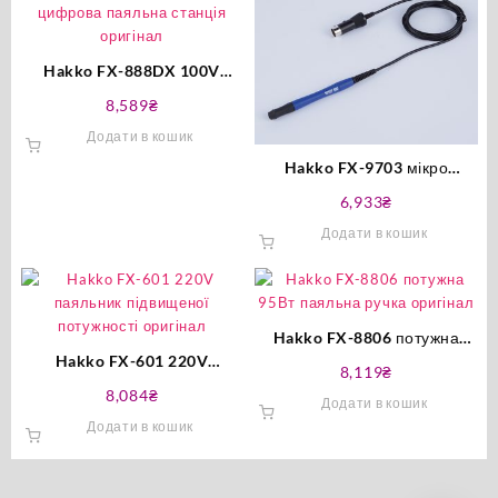
Hakko FX-888DX 100V
цифрова паяльна станція
8,589
₴
оригінал
Додати в кошик
Hakko FX-9703 мікро
паяльна ручка оригінал
6,933
₴
Додати в кошик
Hakko FX-8806 потужна
Hakko FX-601 220V
95Вт паяльна ручка
8,119
₴
паяльник підвищеної
оригінал
8,084
₴
Додати в кошик
потужності оригінал
Додати в кошик