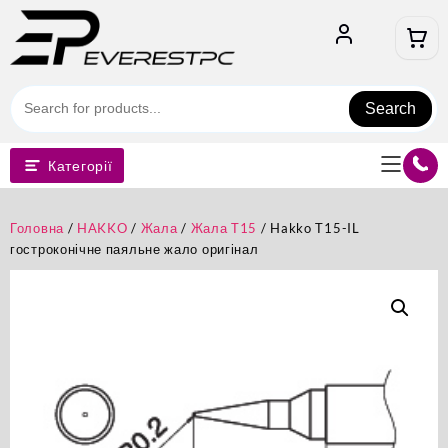
Перейти
до
вмісту
Search
Категорії
Головна
/
HAKKO
/
Жала
/
Жала T15
/ Hakko T15-IL
гостроконічне паяльне жало оригінал