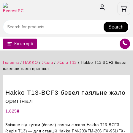
Перейти
до
вмісту
Search
Категорії
Головна
/
HAKKO
/
Жала
/
Жала T13
/ Hakko T13-BCF3 бевел
паяльне жало оригінал
Hakko T13-BCF3 бевел паяльне жало
оригінал
1,825
₴
Зрізане під кутом (бевел) паяльне жало Hakko T13-BCF3
(серія T13) — для станцій Hakko FM-203/FM-206 FX-951/FX-