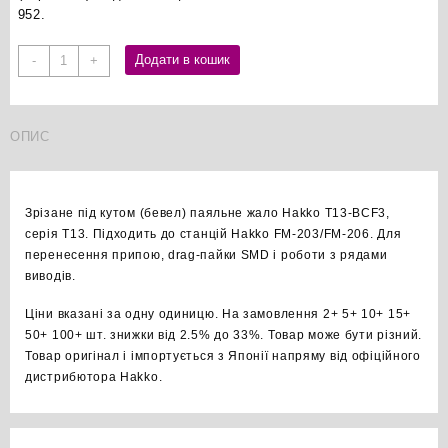
952.
Hakko
Додати в кошик
-
+
T13-
BCF3
бевел
ОПИС
паяльне
жало
оригінал
кількість
Зрізане під кутом (бевел) паяльне жало Hakko T13-BCF3,
серія T13. Підходить до станцій Hakko FM-203/FM-206. Для
перенесення припою, drag-пайки SMD і роботи з рядами
виводів.
Ціни вказані за одну одиницю. На замовлення 2+ 5+ 10+ 15+
50+ 100+ шт. знижки від 2.5% до 33%. Товар може бути різний.
Товар оригінал і імпортується з Японії напряму від офіційного
дистрибютора Hakko.