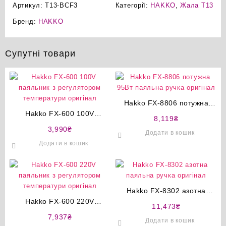
Артикул:
T13-BCF3
Категорії:
HAKKO
,
Жала T13
Бренд:
HAKKO
Супутні товари
Hakko FX-8806 потужна
Hakko FX-600 100V
95Вт паяльна ручка
8,119
₴
паяльник з регулятором
оригінал
3,990
₴
Додати в кошик
температури оригінал
Додати в кошик
Hakko FX-8302 азотна
Hakko FX-600 220V
паяльна ручка оригінал
11,473
₴
паяльник з регулятором
7,937
₴
Додати в кошик
температури оригінал