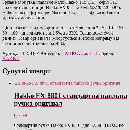
оригінал
Зрізане (лопатка) паяльне жало Hakko T15-DL4, серія T15.
кількість
Підходить до станцій Hakko FX-951 та FM-203/204/205/206.
Універсальна форма для більшості задач — від наскрізного
монтажу до луження.
Ціни вказані за одну одиницю. На замовлення 2+ 5+ 10+ 15+
50+ 100+ шт. знижки від 2.5% до 33%. Товар може бути
різний. Товар оригінал і імпортується з Японії напряму від
офіційного дистрибютора Hakko.
Артикул:
T15-DL4
Категорії:
HAKKO
,
Жала T15
Бренд:
HAKKO
Супутні товари
Hakko FX-8801 стандартна паяльна
ручка оригінал
6,017
₴
Стандартна ручка Hakko FX-8801 для FX-888D/DX/889,