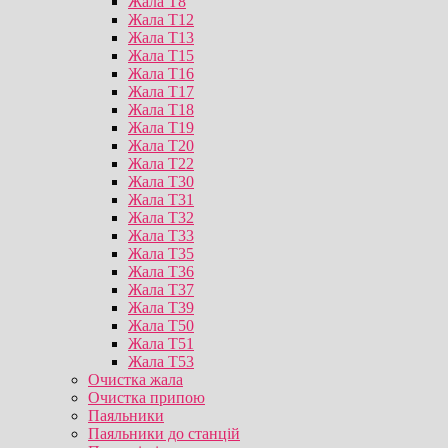
Жала T8
Жала T12
Жала T13
Жала T15
Жала T16
Жала T17
Жала T18
Жала T19
Жала T20
Жала T22
Жала T30
Жала T31
Жала T32
Жала T33
Жала T35
Жала T36
Жала T37
Жала T39
Жала T50
Жала T51
Жала T53
Очистка жала
Очистка припою
Паяльники
Паяльники до станцій