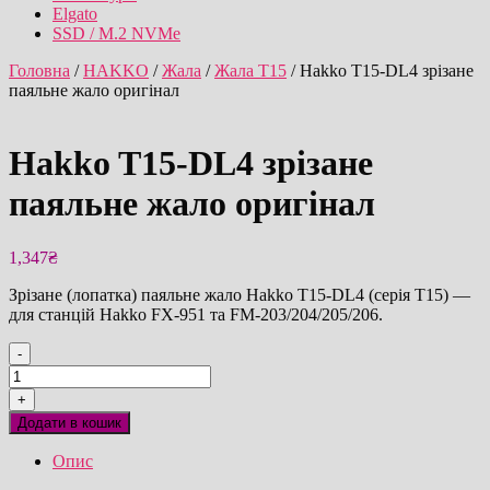
Elgato
SSD / M.2 NVMe
Головна
/
HAKKO
/
Жала
/
Жала T15
/ Hakko T15-DL4 зрізане
паяльне жало оригінал
Hakko T15-DL4 зрізане
паяльне жало оригінал
1,347
₴
Зрізане (лопатка) паяльне жало Hakko T15-DL4 (серія T15) —
для станцій Hakko FX-951 та FM-203/204/205/206.
-
Hakko
T15-
+
DL4
Додати в кошик
зрізане
паяльне
Опис
жало