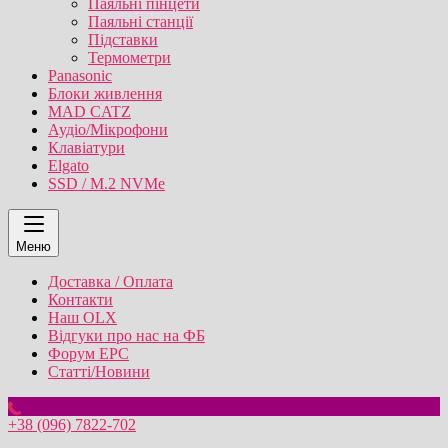
Паяльні пінцети
Паяльні станції
Підставки
Термометри
Panasonic
Блоки живлення
MAD CATZ
Аудіо/Мікрофони
Клавіатури
Elgato
SSD / M.2 NVMe
Меню
Доставка / Оплата
Контакти
Наш OLX
Відгуки про нас на ФБ
Форум EPC
Статті/Новини
+38 (096) 7822-702