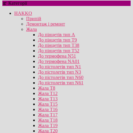
Категорії
HAKKO
Припій
Демонтаж і ремонт
Жала
До пінцетів тип А
До пінцетів тип T9
До пінцетів тип T38
До пінцетів тип T52
До термофена N51
До термофена NA01
До пістолетів тип N1
До пістолетів тип N3
До пістолетів тип N60
До пістолетів тип N61
Жала T8
Жала T12
Жала T13
Жала T15
Жала T16
Жала T17
Жала T18
Жала T19
Жала T20