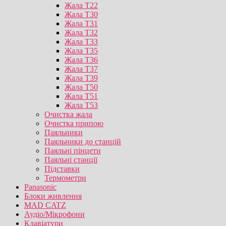
Жала T22
Жала T30
Жала T31
Жала T32
Жала T33
Жала T35
Жала T36
Жала T37
Жала T39
Жала T50
Жала T51
Жала T53
Очистка жала
Очистка припою
Паяльники
Паяльники до станцій
Паяльні пінцети
Паяльні станції
Підставки
Термометри
Panasonic
Блоки живлення
MAD CATZ
Аудіо/Мікрофони
Клавіатури