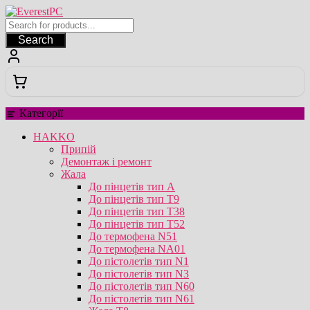
Перейти
до
вмісту
Search
Категорії
HAKKO
Припій
Демонтаж і ремонт
Жала
До пінцетів тип А
До пінцетів тип T9
До пінцетів тип T38
До пінцетів тип T52
До термофена N51
До термофена NA01
До пістолетів тип N1
До пістолетів тип N3
До пістолетів тип N60
До пістолетів тип N61