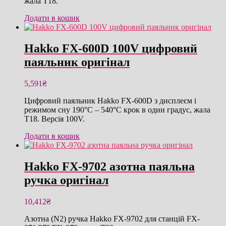
жала T18.
Додати в кошик
Hakko FX-600D 100V цифровий
паяльник оригінал
5,591
₴
Цифровий паяльник Hakko FX-600D з дисплеєм і
режимом сну 190°C – 540°C крок в один градус, жала
T18. Версія 100V.
Додати в кошик
Hakko FX-9702 азотна паяльна
ручка оригінал
10,412
₴
Азотна (N2) ручка Hakko FX-9702 для станцій FX-