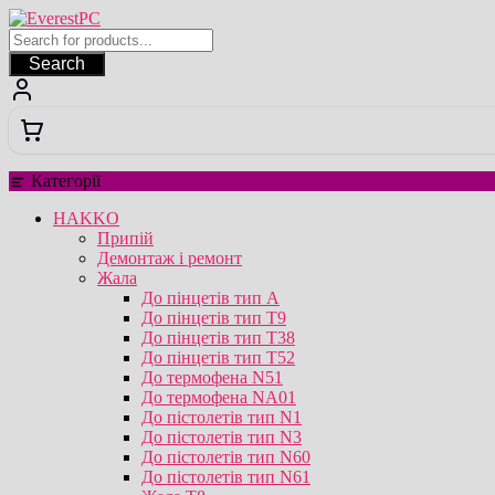
Перейти
до
вмісту
Search
Категорії
HAKKO
Припій
Демонтаж і ремонт
Жала
До пінцетів тип А
До пінцетів тип T9
До пінцетів тип T38
До пінцетів тип T52
До термофена N51
До термофена NA01
До пістолетів тип N1
До пістолетів тип N3
До пістолетів тип N60
До пістолетів тип N61