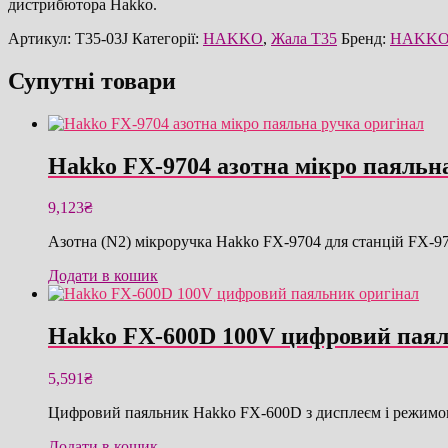
дистрибютора Hakko.
Артикул:
T35-03J
Категорії:
HAKKO
,
Жала T35
Бренд:
HAKK
Супутні товари
Hakko FX-9704 азотна мікро паяльн
9,123
₴
Азотна (N2) мікроручка Hakko FX-9704 для станцій FX-97
Додати в кошик
Hakko FX-600D 100V цифровий паял
5,591
₴
Цифровий паяльник Hakko FX-600D з дисплеєм і режимом 
Додати в кошик