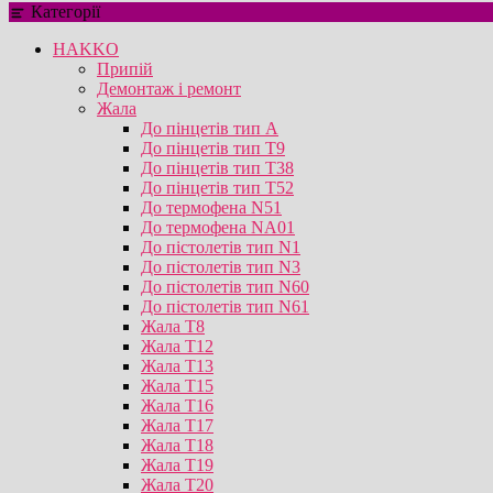
Категорії
HAKKO
Припій
Демонтаж і ремонт
Жала
До пінцетів тип А
До пінцетів тип T9
До пінцетів тип T38
До пінцетів тип T52
До термофена N51
До термофена NA01
До пістолетів тип N1
До пістолетів тип N3
До пістолетів тип N60
До пістолетів тип N61
Жала T8
Жала T12
Жала T13
Жала T15
Жала T16
Жала T17
Жала T18
Жала T19
Жала T20