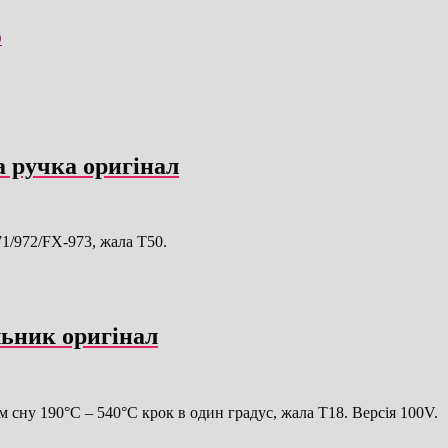
O
а ручка оригінал
1/972/FX-973, жала T50.
ьник оригінал
сну 190°C – 540°C крок в один градус, жала T18. Версія 100V.