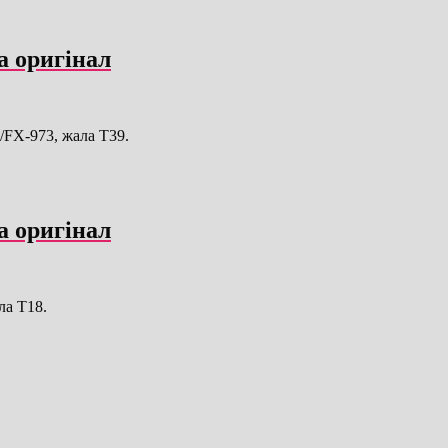
а оригінал
/FX-973, жала T39.
а оригінал
ла T18.