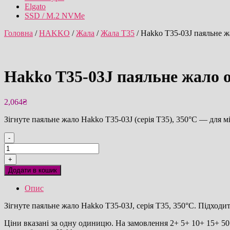
Elgato
SSD / M.2 NVMe
Головна
/
HAKKO
/
Жала
/
Жала T35
/ Hakko T35-03J паяльне ж
Hakko T35-03J паяльне жало 
2,064
₴
Зігнуте паяльне жало Hakko T35-03J (серія T35), 350°C — для м
-
Hakko
T35-
+
03J
Додати в кошик
паяльне
жало
Опис
оригінал
кількість
Зігнуте паяльне жало Hakko T35-03J, серія T35, 350°C. Підходи
Ціни вказані за одну одиницю. На замовлення 2+ 5+ 10+ 15+ 50+