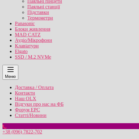
Паяльні пінцети
Паяльні станції
Підставки
Термометри
Panasonic
Блоки живлення
MAD CATZ
Аудіо/Мікрофони
Клавіатури
Elgato
SSD / M.2 NVMe
Меню
Доставка / Оплата
Контакти
Наш OLX
Відгуки про нас на ФБ
Форум EPC
Статті/Новини
+38 (096) 7822-702