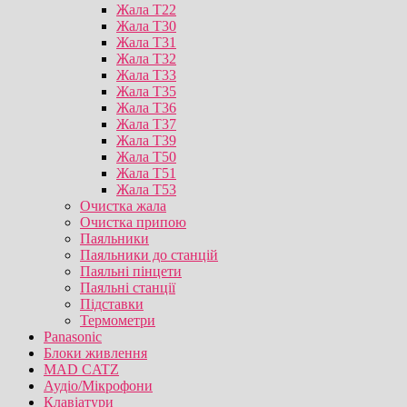
Жала T22
Жала T30
Жала T31
Жала T32
Жала T33
Жала T35
Жала T36
Жала T37
Жала T39
Жала T50
Жала T51
Жала T53
Очистка жала
Очистка припою
Паяльники
Паяльники до станцій
Паяльні пінцети
Паяльні станції
Підставки
Термометри
Panasonic
Блоки живлення
MAD CATZ
Аудіо/Мікрофони
Клавіатури