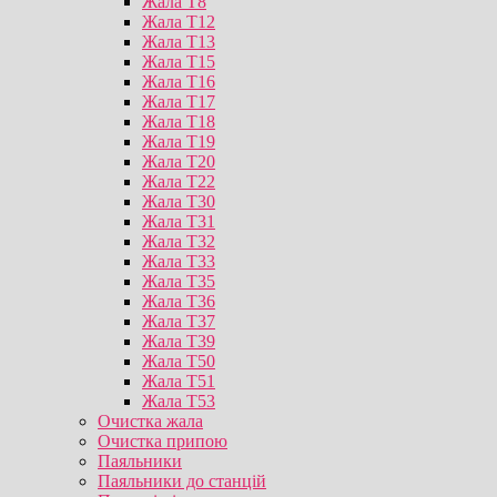
Жала T8
Жала T12
Жала T13
Жала T15
Жала T16
Жала T17
Жала T18
Жала T19
Жала T20
Жала T22
Жала T30
Жала T31
Жала T32
Жала T33
Жала T35
Жала T36
Жала T37
Жала T39
Жала T50
Жала T51
Жала T53
Очистка жала
Очистка припою
Паяльники
Паяльники до станцій