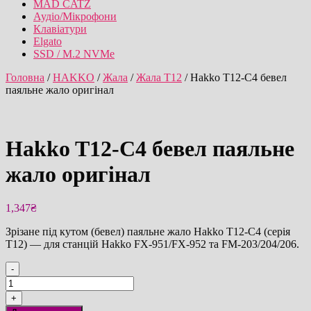
MAD CATZ
Аудіо/Мікрофони
Клавіатури
Elgato
SSD / M.2 NVMe
Головна
/
HAKKO
/
Жала
/
Жала T12
/ Hakko T12-C4 бевел
паяльне жало оригінал
Hakko T12-C4 бевел паяльне
жало оригінал
1,347
₴
Зрізане під кутом (бевел) паяльне жало Hakko T12-C4 (серія
T12) — для станцій Hakko FX-951/FX-952 та FM-203/204/206.
-
Hakko
T12-
+
C4