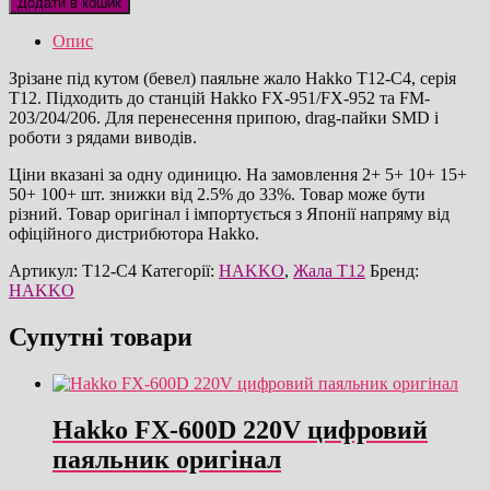
Додати в кошик
бевел
паяльне
Опис
жало
оригінал
Зрізане під кутом (бевел) паяльне жало Hakko T12-C4, серія
кількість
T12. Підходить до станцій Hakko FX-951/FX-952 та FM-
203/204/206. Для перенесення припою, drag-пайки SMD і
роботи з рядами виводів.
Ціни вказані за одну одиницю. На замовлення 2+ 5+ 10+ 15+
50+ 100+ шт. знижки від 2.5% до 33%. Товар може бути
різний. Товар оригінал і імпортується з Японії напряму від
офіційного дистрибютора Hakko.
Артикул:
T12-C4
Категорії:
HAKKO
,
Жала T12
Бренд:
HAKKO
Супутні товари
Hakko FX-600D 220V цифровий
паяльник оригінал