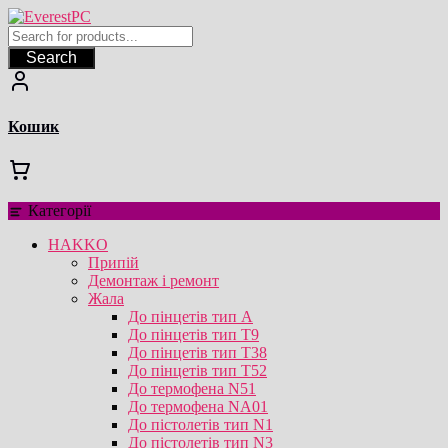
Перейти
до
вмісту
Search
Кошик
Категорії
HAKKO
Припій
Демонтаж і ремонт
Жала
До пінцетів тип А
До пінцетів тип T9
До пінцетів тип T38
До пінцетів тип T52
До термофена N51
До термофена NA01
До пістолетів тип N1
До пістолетів тип N3