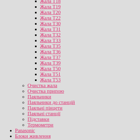
Жала T18
Жала T19
Жала T20
Жала T22
Жала T30
Жала T31
Жала T32
Жала T33
Жала T35
Жала T36
Жала T37
Жала T39
Жала T50
Жала T51
Жала T53
Очистка жала
Очистка припою
Паяльники
Паяльники до станцій
Паяльні пінцети
Паяльні станції
Підставки
Термометри
Panasonic
Блоки живлення