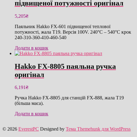
підвищеної потужності оригінал
5,205
₴
Паяльник Hakko FX-601 підвищеної теплової
потужності, жала T19. Версія 100V. 240°C – 540°C крок
240-310-360-410-460-540
Додати в кошик
Hakko FX-8805 паяльна ручка
оригінал
6,191
₴
Ручка Hakko FX-8805 для станцій FX-888, жала T19
(більша маса).
Додати в кошик
© 2026
EverestPC
Designed by
Тема Themehunk для WordPress