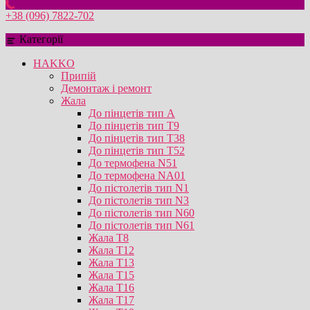
+38 (096) 7822-702
Категорії
HAKKO
Припій
Демонтаж і ремонт
Жала
До пінцетів тип А
До пінцетів тип T9
До пінцетів тип T38
До пінцетів тип T52
До термофена N51
До термофена NA01
До пістолетів тип N1
До пістолетів тип N3
До пістолетів тип N60
До пістолетів тип N61
Жала T8
Жала T12
Жала T13
Жала T15
Жала T16
Жала T17