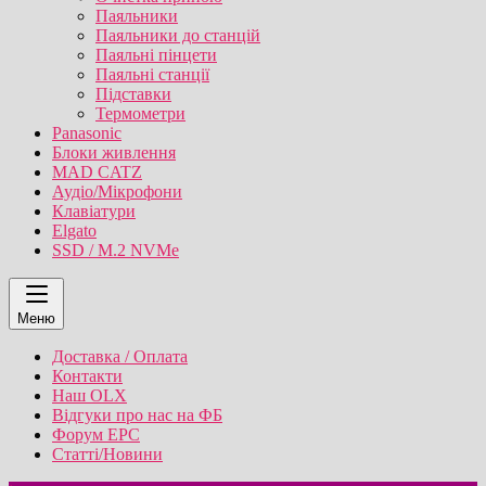
Паяльники
Паяльники до станцій
Паяльні пінцети
Паяльні станції
Підставки
Термометри
Panasonic
Блоки живлення
MAD CATZ
Аудіо/Мікрофони
Клавіатури
Elgato
SSD / M.2 NVMe
Меню
Доставка / Оплата
Контакти
Наш OLX
Відгуки про нас на ФБ
Форум EPC
Статті/Новини