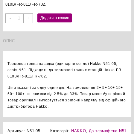
810B/FR-811/FR-702.
Hakko
Додати в кошик
-
+
N51-
05
одинарне
ОПИС
сопло
термофена
оригінал
кількість
Термоповітряна насадка (одинарне сопло) Hakko N51-05,
серія N51. Підходить до термоповітряних станцій Hakko FR-
810B/FR-811/FR-702.
Ціни вказані за одну одиницю. На замовлення 2+ 5+ 10+ 15+
50+ 100+ шт. знижки від 2.5% до 33%. Товар може бути різний.
Товар оригінал і імпортується з Японії напряму від офіційного
дистрибютора Hakko.
Артикул:
N51-05
Категорії:
HAKKO
,
До термофена N51