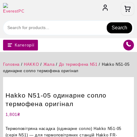
Перейти
до
вмісту
Search
Категорії
Головна
/
HAKKO
/
Жала
/
До термофена N51
/ Hakko N51-05
одинарне сопло термофена оригінал
Hakko N51-05 одинарне сопло
термофена оригінал
1,801
₴
Термоповітряна насадка (одинарне сопло) Hakko N51-05
(серія N51) — для термоповітряних станцій Hakko FR-